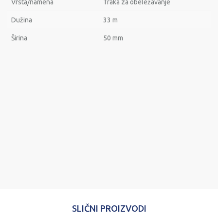
Vrsta/namena
Traka za obeležavanje
Dužina
33 m
Širina
50 mm
Ime/Nadimak
Email
Poruka
POŠALJI
SLIČNI PROIZVODI