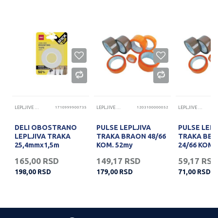
07
LEPLJIVE TRAKE
1710999900735
LEPLJIVE TRAKE
1203100000052
LEPLJIVE TRAKE
VA
DELI OBOSTRANO
PULSE LEPLJIVA
PULSE LEPL
LEPLJIVA TRAKA
TRAKA BRAON 48/66
TRAKA BE
25,4mmx1,5m
KOM. 52my
24/66 KOM.
penaEA35
165,00
RSD
149,17
RSD
59,17
RSD
198,00
RSD
179,00
RSD
71,00
RSD