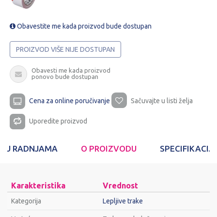
Obavestite me kada proizvod bude dostupan
PROIZVOD VIŠE NIJE DOSTUPAN
Obavesti me kada proizvod
ponovo bude dostupan
Cena za online poručivanje
Sačuvajte u listi želja
Uporedite proizvod
T U RADNJAMA
O PROIZVODU
SPECIFIKACIJ
Karakteristika
Vrednost
Kategorija
Lepljive trake