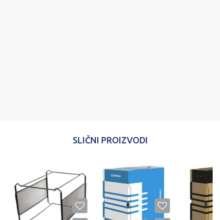
Email
Poruka
POŠALJI
SLIČNI PROIZVODI