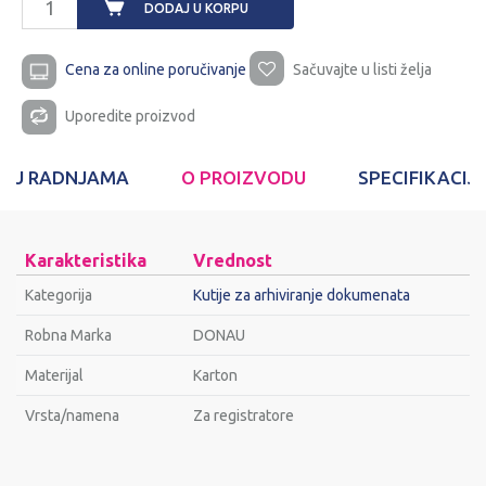
DODAJ U KORPU
Cena za online poručivanje
Sačuvajte u listi želja
Uporedite proizvod
T U RADNJAMA
O PROIZVODU
SPECIFIKACIJ
Karakteristika
Vrednost
Kategorija
Kutije za arhiviranje dokumenata
Robna Marka
DONAU
Materijal
Karton
Vrsta/namena
Za registratore
Ime/Nadimak