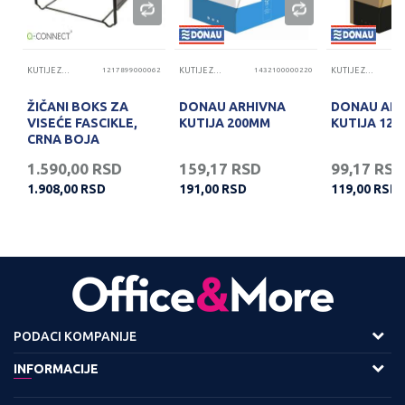
69
KUTIJE ZA ARHIVIRANJE DOKUMENATA
1217899000062
KUTIJE ZA ARHIVIRANJE DOKUMENATA
1432100000220
KUTIJE ZA ARHIVIRANJE DOKUMENATA
ŽIČANI BOKS ZA
DONAU ARHIVNA
DONAU ARH
VISEĆE FASCIKLE,
KUTIJA 200MM
KUTIJA 12
CRNA BOJA
1.590,00
RSD
159,17
RSD
99,17
RSD
1.908,00
RSD
191,00
RSD
119,00
RSD
PODACI KOMPANIJE
Adresa :
INFORMACIJE
Viline Vode bb,