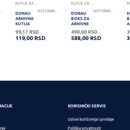
KUTIJE ZA ARHIVIRANJE DOKUMENATA
KUTIJE ZA ARHIVIRANJE DOKUMENATA
100000220
1432100000026
1432100000028
DONAU
DONAU
D
ARHIVNA
BOKS ZA
B
KUTIJA
ARHIVNE
A
120MM
KUTIJE
K
99,17
RSD
490,00
RSD
3
OTVOR
O
119,00
RSD
588,00
RSD
3
BOČNO
N
MACIJE
KORISNIČKI SERVIS
Uslovi korišćenja i prodaje
nje
Politika privatnosti