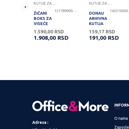
DOKUMENATA
KUTIJE ZA ARHIVIRANJE DOKUMENATA
KUTIJE ZA ARHIVIRANJE DOKUMENATA
1309486000069
1217899000062
1432
ŽIČANI
DONAU
BOKS ZA
ARHIVNA
VISEĆE
KUTIJA
FASCIKLE,
200MM
RSD
1.590,00
RSD
159,17
RSD
CRNA
0
RSD
1.908,00
RSD
191,00
RSD
BOJA
INFOR
O nama
Adresa :
Zaposle