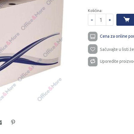
Količina:
Cena za online po
Sačuvajte u listi že
Uporedite proizvo