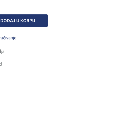
DODAJ U KORPU
ručivanje
lja
d