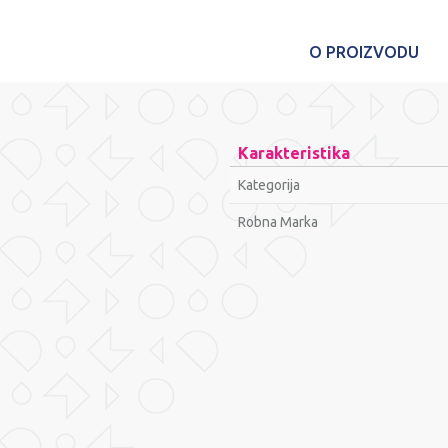
O PROIZVODU
Karakteristika
Kategorija
Robna Marka
Ime/Nadimak
Poruka