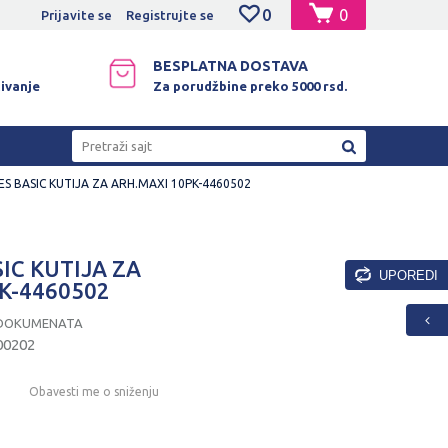
0
0
NO PLAĆANJE PLATNIM KARTICAMA!
Prijavite se
Registrujte se
BESPLATNA DOSTAVA
ivanje
Za porudžbine preko 5000 rsd.
Pretraži sajt
S BASIC KUTIJA ZA ARH.MAXI 10PK-4460502
IC KUTIJA ZA
UPOREDI
K-4460502
E DOKUMENATA
00202
Obavesti me o sniženju