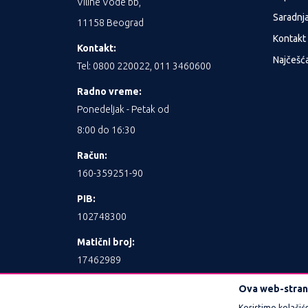
Viline Vode bb,
Saradnj
11158 Beograd
Kontakt
Kontakt:
Najčešća
Tel: 0800 220022, 011 3460600
Radno vreme:
Ponedeljak - Petak od
8:00 do 16:30
Račun:
160-359251-90
PIB:
102748300
Matični broj:
17462989
Ova web-strani
Koristimo kolačić