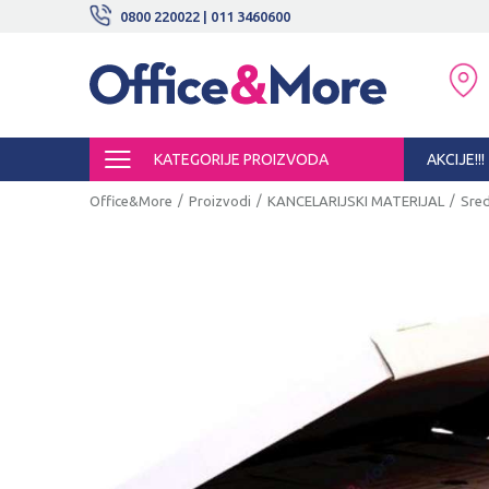
BESPLATNE ISPORUKE!
0800 220022 | 011 3460600
SIGURNO PLAĆANJE PLATNIM KARTI
KATEGORIJE PROIZVODA
AKCIJE!!!
Office&More
Proizvodi
KANCELARIJSKI MATERIJAL
Sred