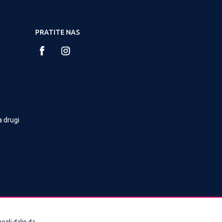
PRATITE NAS
a drugi
ogli dalje da