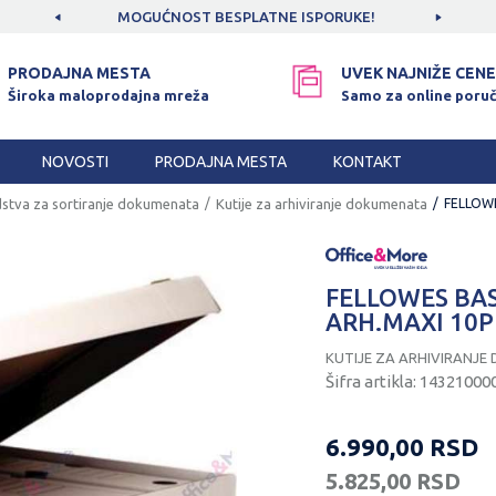
CAMA!
MOGUĆNOST BESPLATNE ISPORUKE!
SIGUR
PRODAJNA MESTA
UVEK NAJNIŽE CENE
Široka maloprodajna mreža
Samo za online poruč
NOVOSTI
PRODAJNA MESTA
KONTAKT
stva za sortiranje dokumenata
Kutije za arhiviranje dokumenata
FELLOWE
FELLOWES BAS
ARH.MAXI 10P
KUTIJE ZA ARHIVIRANJ
Šifra artikla:
14321000
6.990,00
RSD
5.825,00
RSD