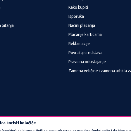
a
Kako kupiti
Isporuka
 pitanja
Načini plaćanja
Plaćanje karticama
Reklamacije
Povraćaj sredstava
Pravo na odustajanje
Zamena veličine i zamena artikla z
ca koristi kolačiće
e (cookies) da bismo učinili da ova web stranica pravilno funkcioniše i da bismo m