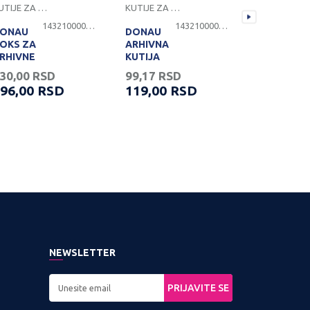
KUTIJE ZA ARHIVIRANJE DOKUMENATA
KUTIJE ZA ARHIVIRANJE DOKUMENATA
KUTIJE ZA ARHIVIRANJE 
1432100000027
1432100000025
ONAU
DONAU
DONAU
OKS ZA
ARHIVNA
ARHIVNA
RHIVNE
KUTIJA
KUTIJA
UTIJE
100MM
80MM
30,00
RSD
99,17
RSD
80,00
RS
TVOR
96,00
RSD
119,00
RSD
96,00
R
A VRHU
107,00
RS
NEWSLETTER
PRIJAVITE SE