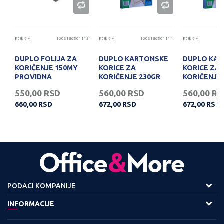
62
KORICE
1603186501115
KORICE
1603186501114
KORICE
DUPLO FOLIJA ZA
DUPLO KARTONSKE
DUPLO KA
KORIČENJE 150MY
KORICE ZA
KORICE ZA
PROVIDNA
KORIČENJE 230GR
KORIČENJE 
ZELENE
PLAVE
550,00
RSD
560,00
RSD
560,00
RS
660,00
RSD
672,00
RSD
672,00
RSD
PODACI KOMPANIJE
Adresa :
INFORMACIJE
Viline Vode bb,