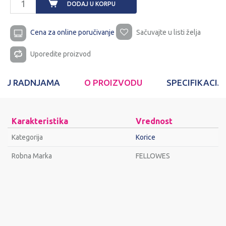
DODAJ U KORPU
Cena za online poručivanje
Sačuvajte u listi želja
Uporedite proizvod
T U RADNJAMA
O PROIZVODU
SPECIFIKACIJ
Karakteristika
Vrednost
Kategorija
Korice
Robna Marka
FELLOWES
Ime/Nadimak
Email