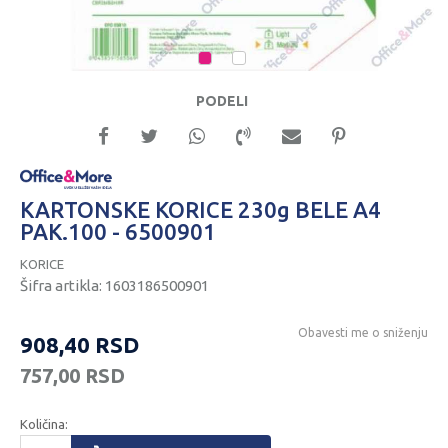
1
2
PODELI
KARTONSKE KORICE 230g BELE A4
PAK.100 - 6500901
KORICE
Šifra artikla:
1603186500901
Obavesti me o sniženju
908,40
RSD
757,00
RSD
Količina: