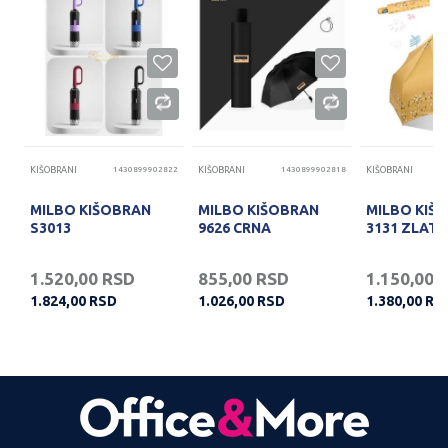
13
KIŠOBRANI
1430899902822
KIŠOBRANI
1430899902818
KIŠOBRANI
MILBO KIŠOBRAN
MILBO KIŠOBRAN
MILBO KIŠ
S3013
9626 CRNA
3131 ZLATN
1.520,00
RSD
855,00
RSD
1.150,00
1.824,00
RSD
1.026,00
RSD
1.380,00
RS