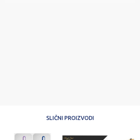
Ime/Nadimak
Email
Poruka
POŠALJI
SLIČNI PROIZVODI