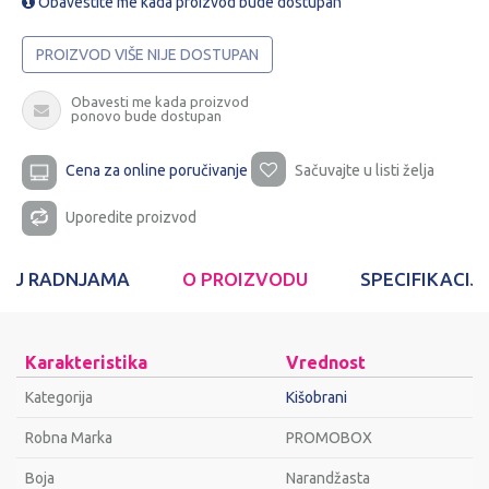
Obavestite me kada proizvod bude dostupan
PROIZVOD VIŠE NIJE DOSTUPAN
Obavesti me kada proizvod
ponovo bude dostupan
Cena za online poručivanje
Sačuvajte u listi želja
Uporedite proizvod
T U RADNJAMA
O PROIZVODU
SPECIFIKACIJ
Karakteristika
Vrednost
Kategorija
Kišobrani
Robna Marka
PROMOBOX
Bоја
Narandžasta