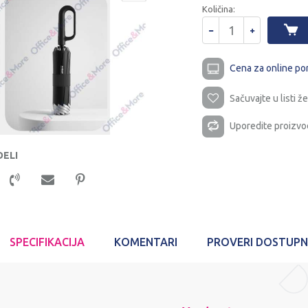
Količina:
Cena za online po
Sačuvajte u listi že
Uporedite proizvo
DELI
SPECIFIKACIJA
KOMENTARI
PROVERI DOSTUP