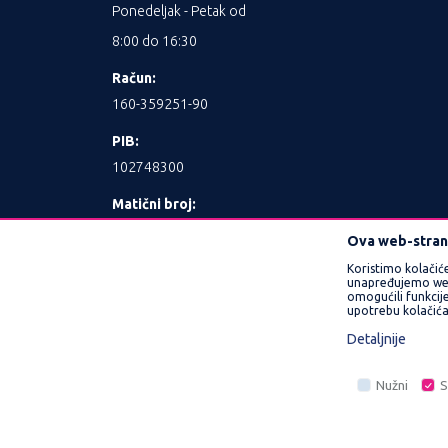
Ponedeljak - Petak od
8:00 do 16:30
Račun:
160-359251-90
PIB:
102748300
Matični broj:
17462989
Ova web-strani
Koristimo kolačić
unapređujemo web l
omogućili funkcije
upotrebu kolačića
Detaljnije
Nastojimo da budemo što precizniji u opisu 
Nužni
S
prikazani na sajtu su deo naše ponude i n
Nužni