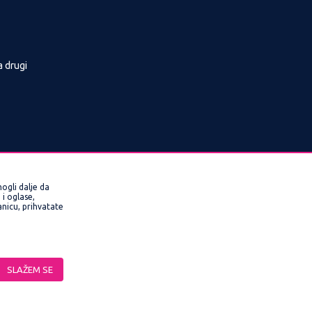
a drugi
ogli dalje da
i oglase,
ranicu, prihvatate
rmacije kompletne i bez grešaka. Svi artikli
SLAŽEM SE
veriti pozivom Call Centra na 0800/220022,
ne funkcije kao