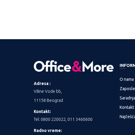
INFOR
O nama
Adresa :
Zaposle
Viline Vode bb,
Saradnj
11158 Beograd
Kontakt
Kontakt:
Najčešća
Tel: 0800 220022, 011 3460600
Radno vreme: