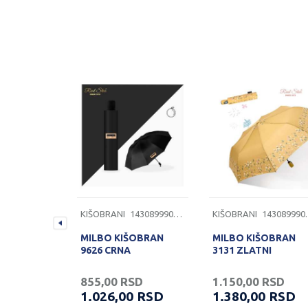
1430899902811
KIŠOBRANI
1430899902818
KIŠOBRANI
1430
ŠOBRAN
MILBO KIŠOBRAN
MILBO KIŠOBRAN
9626 CRNA
3131 ZLATNI
RSD
855,00
RSD
1.150,00
RSD
0
RSD
1.026,00
RSD
1.380,00
RSD