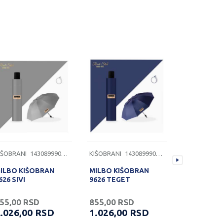
IŠOBRANI
1430899902820
KIŠOBRANI
1430899902819
KIŠOBRANI
ILBO KIŠOBRAN
MILBO KIŠOBRAN
MILBO KI
626 SIVI
9626 TEGET
9626 BELA
55,00
RSD
855,00
RSD
855,00
R
.026,00
RSD
1.026,00
RSD
1.026,0