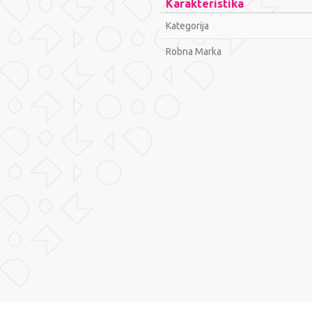
Karakteristika
Kategorija
Robna Marka
Ime/Nadimak
Poruka
POŠALJI