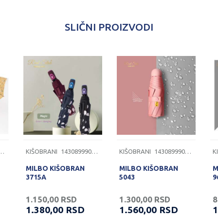
SLIČNI PROIZVODI
899902815
KIŠOBRANI
1430899902823
KIŠOBRANI
1430899902821
K
MILBO KIŠOBRAN
MILBO KIŠOBRAN
M
3715A
5043
9
1.150,00
RSD
1.300,00
RSD
8
1.380,00
RSD
1.560,00
RSD
1