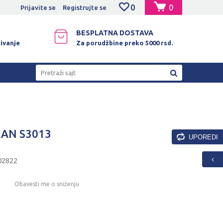
0
0
NO PLAĆANJE PLATNIM KARTICAMA!
Prijavite se
Registrujte se
BESPLATNA DOSTAVA
ivanje
Za porudžbine preko 5000 rsd.
Pretraži sajt
RAN S3013
UPOREDI
02822
Obavesti me o sniženju