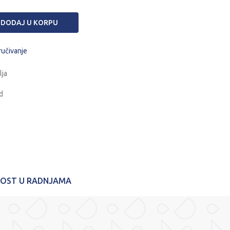
DODAJ U KORPU
ručivanje
lja
d
NOST U RADNJAMA