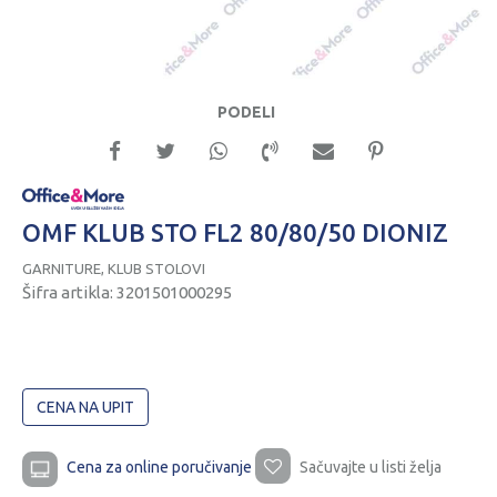
PODELI
OMF KLUB STO FL2 80/80/50 DIONIZ
GARNITURE, KLUB STOLOVI
Šifra artikla:
3201501000295
CENA NA UPIT
Cena za online poručivanje
Sačuvajte u listi želja