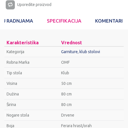
Uporedite proizvod
T U RADNJAMA
SPECIFIKACIJA
KOMENTARI
Karakteristika
Vrednost
Kategorija
Garniture, klub stolovi
Robna Marka
OMF
Tip stola
Klub
Visina
50 cm
Dužina
80 cm
Širina
80 cm
Nogare stola
Drvene
Bоја
Ferara hrast/orah