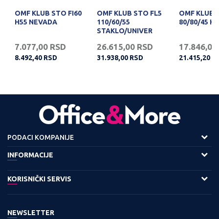
OMF KLUB STO FI60
OMF KLUB STO FL5
OMF KLUB 
H55 NEVADA
110/60/55
80/80/45 H
STAKLO/UNIVER
APOLON
7.077,00
RSD
26.615,00
RSD
17.846,00
8.492,40
RSD
31.938,00
RSD
21.415,20
R
PODACI KOMPANIJE
Adresa :
INFORMACIJE
Viline Vode bb,
O nama
KORISNIČKI SERVIS
11158 Beograd
Zaposlenje
Kontakt:
Uslovi korišćenja i prodaje
Saradnja
Tel: 0800 220022, 011 3460600
NEWSLETTER
Politika privatnosti