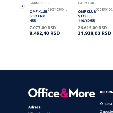
LOVI
GARNITURE, KLUB STOLOVI
GARNITURE, KLUB STOLOVI
3101260000058
3205105000760
3201
OMF KLUB
OMF KLUB
STO FI60
STO FL5
H55
110/60/55
NEVADA
STAKLO/UNIVER
0
RSD
7.077,00
RSD
26.615,00
RSD
APOLON
00
RSD
8.492,40
RSD
31.938,00
RSD
TE DOSTUPNOST
PROVERITE DOSTUPNOST
PROVERITE DOSTU
INFOR
O nama
Adresa :
Zaposle