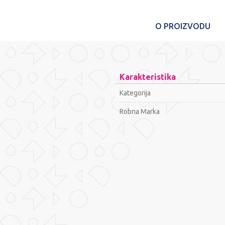
O PROIZVODU
Karakteristika
Kategorija
Robna Marka
Ime/Nadimak
Poruka