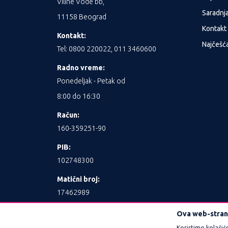
Viline Vode bb,
Saradnj
11158 Beograd
Kontakt
Kontakt:
Najčešća
Tel: 0800 220022, 011 3460600
Radno vreme:
Ponedeljak - Petak od
8:00 do 16:30
Račun:
160-359251-90
PIB:
102748300
Matični broj:
17462989
Ova web-strani
Koristimo kolačić