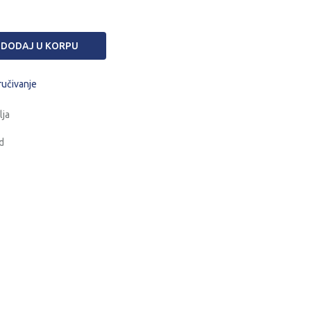
DODAJ U KORPU
ručivanje
lja
d