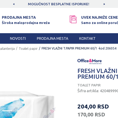
CAMA!
MOGUĆNOST BESPLATNE ISPORUKE!
SIGUR
PRODAJNA MESTA
UVEK NAJNIŽE CENE
Široka maloprodajna mreža
Samo za online poruč
NOVOSTI
PRODAJNA MESTA
KONTAKT
alanterija
Toalet papir
FRESH VLAŽNI T.PAPIR PREMIUM 60/1 -kod 206054
FRESH VLAŽNI
PREMIUM 60/1
TOALET PAPIR
Šifra artikla:
42048999
204,00
RSD
170,00
RSD