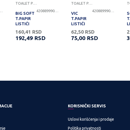
TOALET PAPIR
TOALET PAPIR
899900855
4208899900850
4208899900807
BIG SOFT
VIC
S
T.PAPIR
T.PAPIR
T
LISTIĆI
LISTIĆI
L
225/2sl.beli
200/2sl.beli
2
160,41
RSD
62,50
RSD
2
- 5560
8
192,49
RSD
75,00
RSD
3
MACIJE
KORISNIČKI SERVIS
Uslovi korišćenja i prodaje
nje
Politika privatnosti