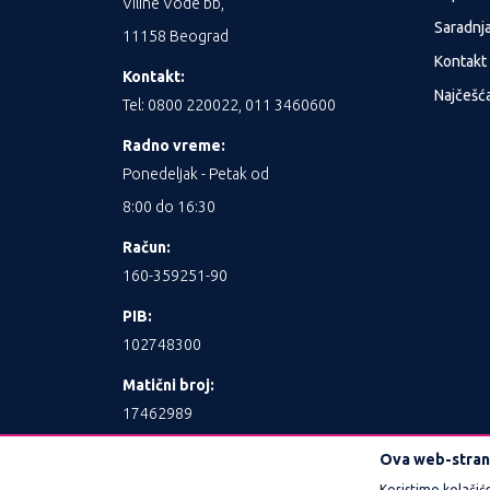
Viline Vode bb,
Saradnj
11158 Beograd
Kontakt
Kontakt:
Najčešća
Tel: 0800 220022, 011 3460600
Radno vreme:
Ponedeljak - Petak od
8:00 do 16:30
Račun:
160-359251-90
PIB:
102748300
Matični broj:
17462989
Ova web-strani
Koristimo kolačić