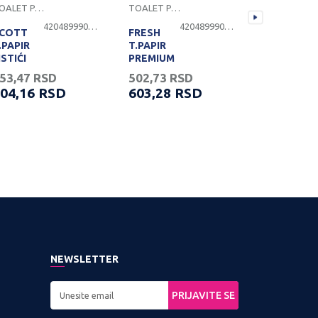
TOALET PAPIR
TOALET PAPIR
TOALET PAPIR
4204899900335
4204899900019
COTT
FRESH
FRESH
.PAPIR
T.PAPIR
T.PAPIR
ISTIĆI
PREMIUM
DELUXE
50/1 -
COTTON
KAMILICA
53,47
RSD
502,73
RSD
396,00
R
508
10/1 3SL -
10/1 3SL -
04,16
RSD
603,28
RSD
475,20
kod100169
kod100150
NEWSLETTER
PRIJAVITE SE