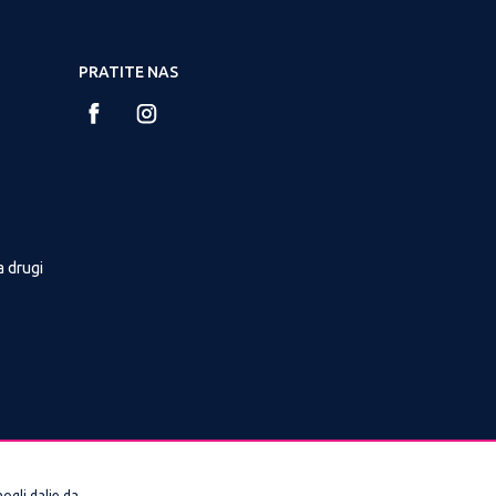
PRATITE NAS
a drugi
ogli dalje da