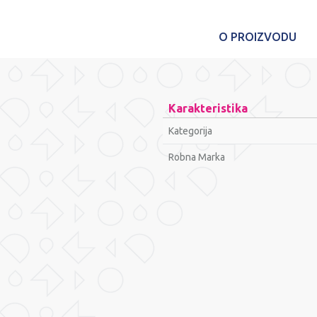
O PROIZVODU
Karakteristika
Kategorija
Robna Marka
Ime/Nadimak
Poruka