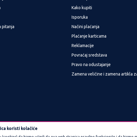
a
Kako kupiti
Isporuka
 pitanja
Načini plaćanja
Plaćanje karticama
Reklamacije
Povraćaj sredstava
Pravo na odustajanje
Zamena veličine i zamena artikla z
ca koristi kolačiće
e (cookies) da bismo učinili da ova web stranica pravilno funkcioniše i da bismo m