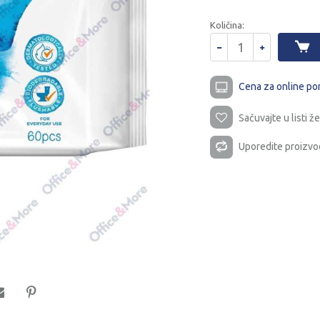
Količina:
Cena za online po
Sačuvajte u listi že
Uporedite proizvo