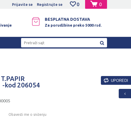
0
0
NO PLAĆANJE PLATNIM KARTICAMA!
Prijavite se
Registrujte se
BESPLATNA DOSTAVA
ivanje
Za porudžbine preko 5000 rsd.
Pretraži sajt
 T.PAPIR
UPOREDI
 -kod 206054
00005
Obavesti me o sniženju