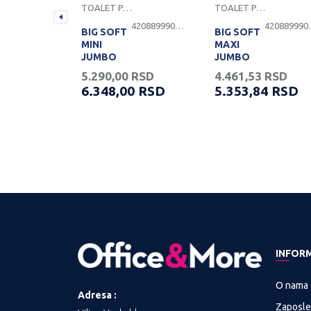
TOALET PAPIR
TOALET PAPIR
4204899900015
4208899900856
4208
BIG SOFT
BIG SOFT
MINI
MAXI
JUMBO
JUMBO
TOALET
TOALET
SD
5.290,00
RSD
4.461,53
RSD
PAPIRA U
PAPIRA U
RSD
6.348,00
RSD
5.353,84
RSD
ROLN
ROLNI
12/1-5525
6/1-5520
INFOR
O nama
Adresa :
Zaposle