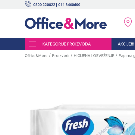
BESPLATNE ISPORUKE!
0800 220022 | 011 3460600
SIGURNO PLAĆANJE PLATNIM KARTI
KATEGORIJE PROIZVODA
AKCIJE!!!
Office&More
Proizvodi
HIGIJENA I OSVEŽENJE
Papirna g