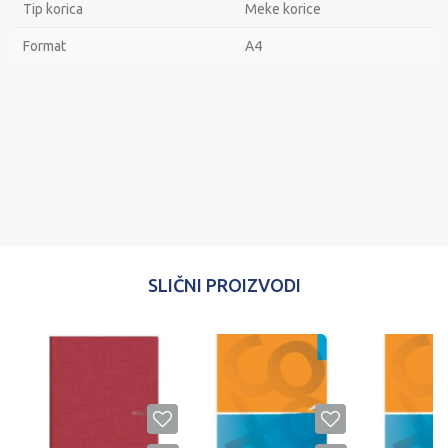
Tip korica
Meke korice
Format
A4
Ime/Nadimak
Email
Poruka
SLIČNI PROIZVODI
POŠALJI