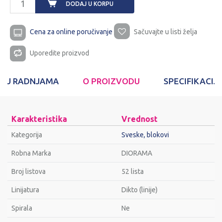
DODAJ U KORPU
Cena za online poručivanje
Sačuvajte u listi želja
Uporedite proizvod
T U RADNJAMA
O PROIZVODU
SPECIFIKACIJ
Karakteristika
Vrednost
Kategorija
Sveske, blokovi
Robna Marka
DIORAMA
Broj listova
52 lista
Linijatura
Dikto (linije)
Spirala
Ne