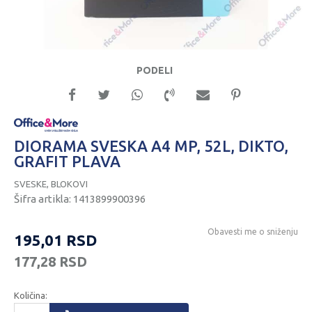
PODELI
DIORAMA SVESKA A4 MP, 52L, DIKTO,
GRAFIT PLAVA
SVESKE, BLOKOVI
Šifra artikla:
1413899900396
Obavesti me o sniženju
195,01
RSD
177,28
RSD
Količina: