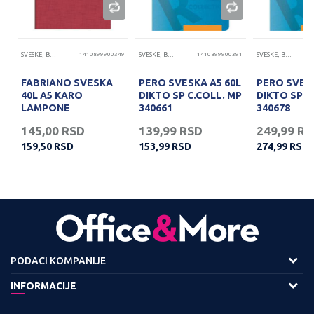
95
SVESKE, BLOKOVI
1410899900349
SVESKE, BLOKOVI
1410899900391
SVESKE, BLOKOVI
A4
FABRIANO SVESKA
PERO SVESKA A5 60L
PERO SVESK
40L A5 KARO
DIKTO SP C.COLL. MP
DIKTO SP C
LAMPONE
340661
340678
145,00
RSD
139,99
RSD
249,99
RS
159,50
RSD
153,99
RSD
274,99
RSD
PODACI KOMPANIJE
Adresa :
INFORMACIJE
Viline Vode bb,