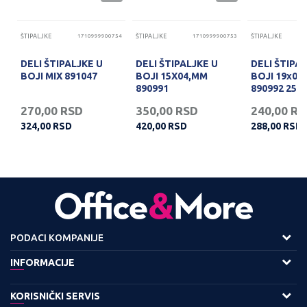
69
ŠTIPALJKE
1710999900754
ŠTIPALJKE
1710999900753
ŠTIPALJKE
DELI ŠTIPALJKE U
DELI ŠTIPALJKE U
DELI ŠTIPA
I
BOJI MIX 891047
BOJI 15X04,MM
BOJI 19x0,
890991
890992 25
270,00
RSD
350,00
RSD
240,00
RS
324,00
RSD
420,00
RSD
288,00
RSD
PODACI KOMPANIJE
Adresa :
INFORMACIJE
Viline Vode bb,
O nama
KORISNIČKI SERVIS
11158 Beograd