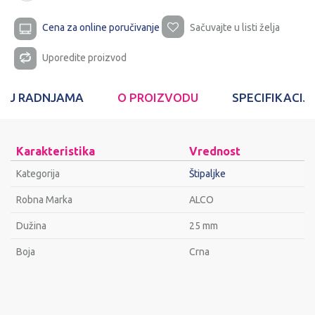
Cena za online poručivanje
Sačuvajte u listi želja
Uporedite proizvod
T U RADNJAMA
O PROIZVODU
SPECIFIKACIJ
Karakteristika
Vrednost
Kategorija
Štipaljke
Robna Marka
ALCO
Dužina
25 mm
Bоја
Crna
Ime/Nadimak