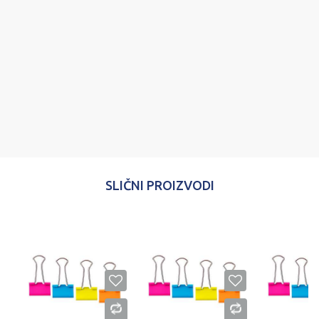
Email
Poruka
POŠALJI
SLIČNI PROIZVODI