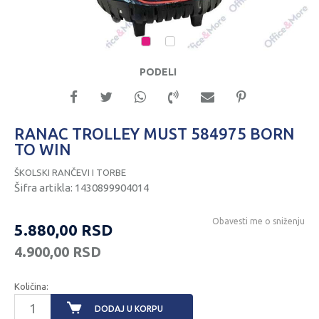
1
2
PODELI
RANAC TROLLEY MUST 584975 BORN
TO WIN
ŠKOLSKI RANČEVI I TORBE
Šifra artikla:
1430899904014
Obavesti me o sniženju
5.880,00
RSD
4.900,00
RSD
Količina:
DODAJ U KORPU