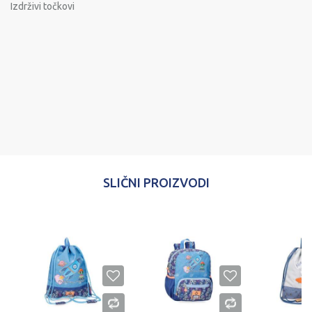
Izdrživi točkovi
Ime/Nadimak
Email
Poruka
SLIČNI PROIZVODI
POŠALJI