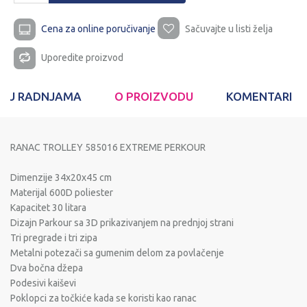
Cena za online poručivanje
Sačuvajte u listi želja
Uporedite proizvod
T U RADNJAMA
O PROIZVODU
KOMENTARI
RANAC TROLLEY 585016 EXTREME PERKOUR
Dimenzije 34x20x45 cm
Materijal 600D poliester
Kapacitet 30 litara
Dizajn Parkour sa 3D prikazivanjem na prednjoj strani
Tri pregrade i tri zipa
Metalni potezači sa gumenim delom za povlačenje
Dva bočna džepa
Podesivi kaiševi
Poklopci za točkiće kada se koristi kao ranac