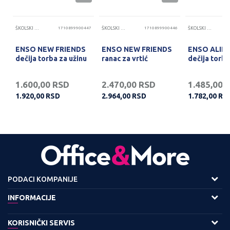
21
ŠKOLSKI RANČEVI I TORBE
1710899900447
ŠKOLSKI RANČEVI I TORBE
1710899900446
ŠKOLSKI RANČEVI I TORBE
ENSO NEW FRIENDS
ENSO NEW FRIENDS
ENSO ALIE
dečija torba za užinu
ranac za vrtić
dečija torba
1.600,00
RSD
2.470,00
RSD
1.485,00
1.920,00
RSD
2.964,00
RSD
1.782,00
RS
PODACI KOMPANIJE
Adresa :
INFORMACIJE
Viline Vode bb,
O nama
KORISNIČKI SERVIS
11158 Beograd