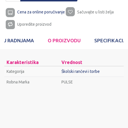
Cena za online poručivanje
Sačuvajte u listi želja
Uporedite proizvod
T U RADNJAMA
O PROIZVODU
SPECIFIKACIJ
Karakteristika
Vrednost
Kategorija
Školski rančevi i torbe
Robna Marka
PULSE
Ime/Nadimak
Email