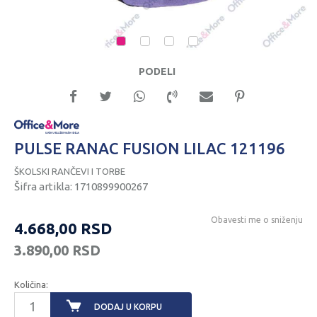
1
2
3
4
PODELI
PULSE RANAC FUSION LILAC 121196
ŠKOLSKI RANČEVI I TORBE
Šifra artikla:
1710899900267
Obavesti me o sniženju
4.668,00
RSD
3.890,00
RSD
Količina:
DODAJ U KORPU