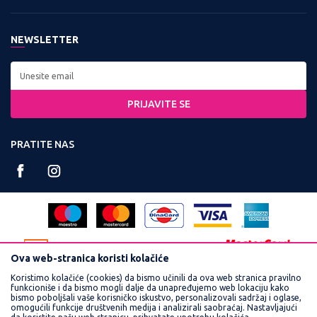
Zaposlenje
Kontakt:
Uslovi korišćenja i prodaje
Saradnja
Tel: 0800 220022, 011 3460600
NEWSLETTER
Politika privatnosti
Kontakt
Radno vreme:
Kako kupiti
Najčešća pitanja
Ponedeljak - Petak od
Isporuka
8:00 do 16:30
PRIJAVITE SE
Načini plaćanja
Račun:
Plaćanje karticama
PRATITE NAS
160-359251-90
Reklamacije
PIB:
Povraćaj sredstava
102748300
Pravo na odustajanje
Matični broj:
Zamena veličine i zamena artikla za drugi
17462989
Ova web-stranica koristi kolačiće
Koristimo kolačiće (cookies) da bismo učinili da ova web stranica pravilno
funkcioniše i da bismo mogli dalje da unapređujemo web lokaciju kako
bismo poboljšali vaše korisničko iskustvo, personalizovali sadržaj i oglase,
omogućili funkcije društvenih medija i analizirali saobraćaj. Nastavljajući