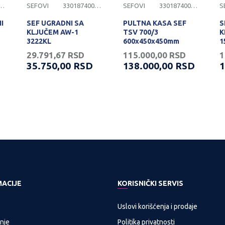
874000111
SEFOVI
3301874000094
SEFOVI
3301874000335
S
I
SEF UGRADNI SA
PULTNA KASA SEF
S
KLJUČEM AW-1
TSV 700/3
K
3222KL
600x450x450mm
1
(VxŠxD)
1
29.791,67
RSD
115.000,00
RSD
1
35.750,00
RSD
138.000,00
RSD
1
MACIJE
KORISNIČKI SERVIS
Uslovi korišćenja i prodaje
nje
Politika privatnosti