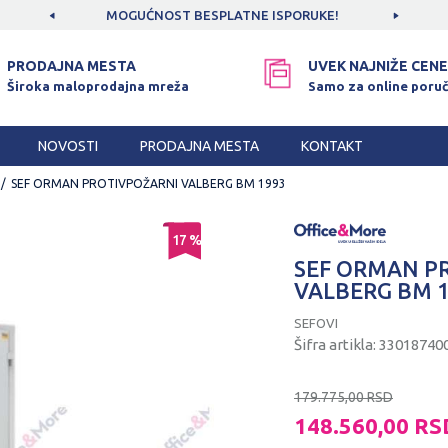
CAMA!
MOGUĆNOST BESPLATNE ISPORUKE!
SIGUR
PRODAJNA MESTA
UVEK NAJNIŽE CENE
Široka maloprodajna mreža
Samo za online poruč
NOVOSTI
PRODAJNA MESTA
KONTAKT
SEF ORMAN PROTIVPOŽARNI VALBERG BM 1993
17
%
SEF ORMAN P
VALBERG BM 
SEFOVI
Šifra artikla:
33018740
179.775,00
RSD
148.560,00
RS