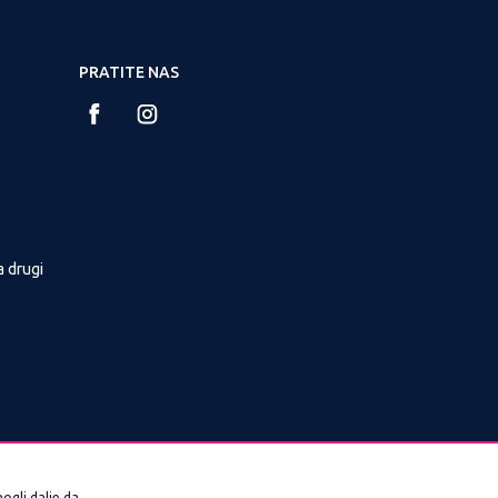
PRATITE NAS
a drugi
ogli dalje da