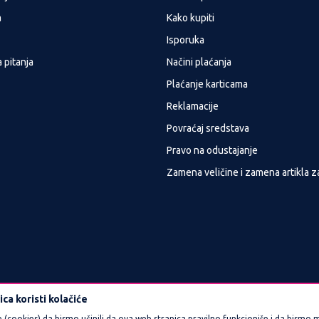
a
Kako kupiti
Isporuka
 pitanja
Načini plaćanja
Plaćanje karticama
Reklamacije
Povraćaj sredstava
Pravo na odustajanje
Zamena veličine i zamena artikla z
ca koristi kolačiće
e (cookies) da bismo učinili da ova web stranica pravilno funkcioniše i da bismo m