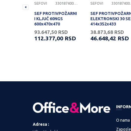
3301874000160
SEFOVI
3301874000101
SEFOVI
3301
TRONSKI
SEF PROTIVPOŽARNI
SEF PROTIVPOŽARN
I KLJUČ 60NGS
ELEKTRONSKI 30 SE
200mm
600x470x470
414x352x433
g
0
RSD
93.647,50
RSD
38.873,68
RSD
00
RSD
112.377,00
RSD
46.648,42
RSD
INFOR
O nama
Adresa :
Zaposle