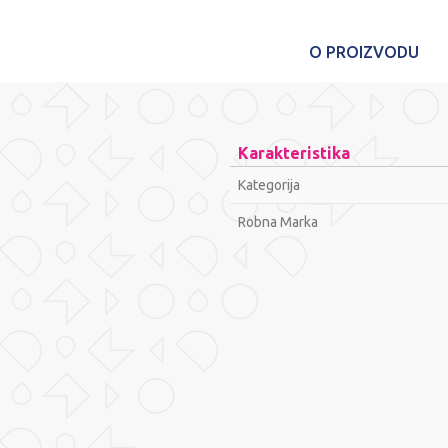
O PROIZVODU
Karakteristika
Kategorija
Robna Marka
Ime/Nadimak
Poruka