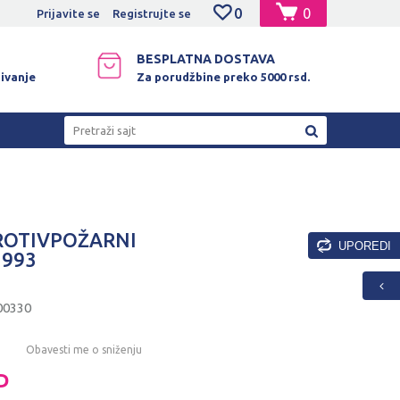
0
0
NO PLAĆANJE PLATNIM KARTICAMA!
Prijavite se
Registrujte se
BESPLATNA DOSTAVA
ivanje
Za porudžbine preko 5000 rsd.
Pretraži sajt
ROTIVPOŽARNI
UPOREDI
1993
00330
Obavesti me o sniženju
D