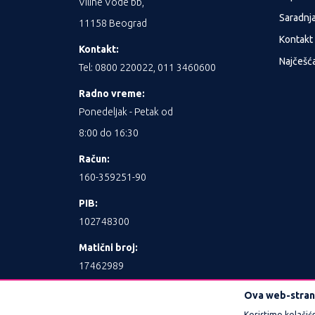
Viline Vode bb,
Saradnj
11158 Beograd
Kontakt
Kontakt:
Najčešća
Tel: 0800 220022, 011 3460600
Radno vreme:
Ponedeljak - Petak od
8:00 do 16:30
Račun:
160-359251-90
PIB:
102748300
Matični broj:
17462989
Ova web-strani
Koristimo kolačić