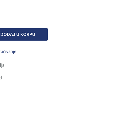
DODAJ U KORPU
ručivanje
lja
d