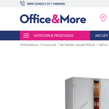
BESPLATNE ISPORUKE!
0800 220022 | 011 3460600
SIGURNO PLAĆANJE PLATNIM KARTI
KATEGORIJE PROIZVODA
AKCIJE!!!
Office&More
Proizvodi
METALNA GALANTERIJA
Sefovi