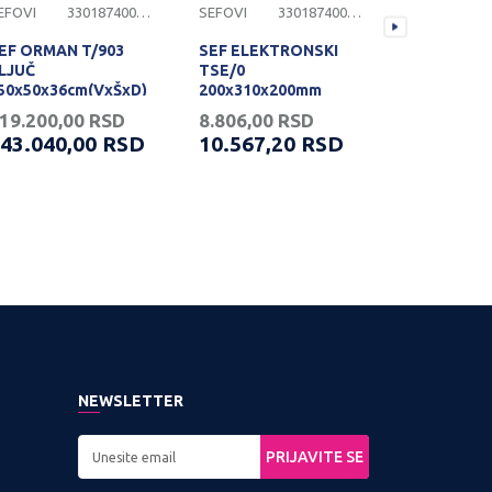
EFOVI
3301874000290
SEFOVI
3301874000200
SEFOVI
EF ORMAN T/903
SEF ELEKTRONSKI
SEF ELEK
LJUČ
TSE/0
CS/4HN
50x50x36cm(VxŠxD)
200x310x200mm
145x400x3
14kg
(VxŠxD) 7,5kg
19.200,00
RSD
8.806,00
RSD
17.916,6
43.040,00
RSD
10.567,20
RSD
21.500,
PROVERITE DOSTUPNOST
PROVERITE DOSTUPNOST
NEWSLETTER
PRIJAVITE SE