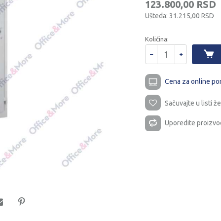
123.800,00
RSD
Ušteda:
31.215,00
RSD
Količina:
Cena za online po
Sačuvajte u listi že
Uporedite proizvo