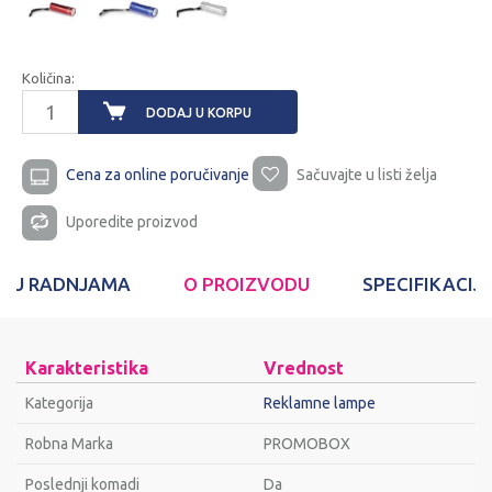
Količina:
DODAJ U KORPU
Cena za online poručivanje
Sačuvajte u listi želja
Uporedite proizvod
T U RADNJAMA
O PROIZVODU
SPECIFIKACIJ
Karakteristika
Vrednost
Kategorija
Reklamne lampe
Robna Marka
PROMOBOX
Poslednji komadi
Da