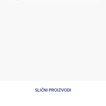
Ime/Nadimak
Email
Poruka
POŠALJI
SLIČNI PROIZVODI