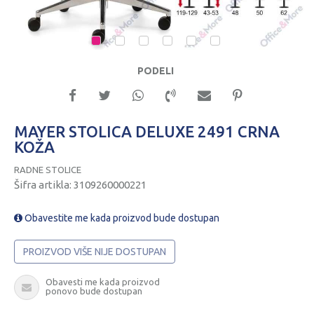
1
2
3
4
5
6
PODELI
MAYER STOLICA DELUXE 2491 CRNA
KOŽA
RADNE STOLICE
Šifra artikla:
3109260000221
Obavestite me kada proizvod bude dostupan
PROIZVOD VIŠE NIJE DOSTUPAN
Obavesti me kada proizvod
ponovo bude dostupan