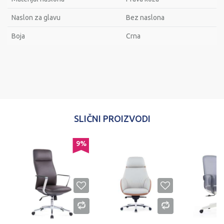
Naslon za glavu
Bez naslona
Bоја
Crna
Ime/Nadimak
Email
SLIČNI PROIZVODI
Poruka
%
9
%
POŠALJI