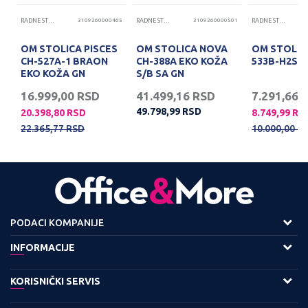
71
RADNE STOLICE
3109260000465
RADNE STOLICE
3109260000501
RADNE STOLICE
OM STOLICA PISCES
OM STOLICA NOVA
OM STOLIC
CH-527A-1 BRAON
CH-388A EKO KOŽA
533B-H2S S
EKO KOŽA GN
S/B SA GN
16.999,00
RSD
41.499,16
RSD
7.291,66
49.798,99
RSD
20.398,80
RSD
8.749,99
RS
22.365,77
RSD
10.000,00
R
PODACI KOMPANIJE
Adresa :
INFORMACIJE
Viline Vode bb,
O nama
KORISNIČKI SERVIS
11158 Beograd
Zaposlenje