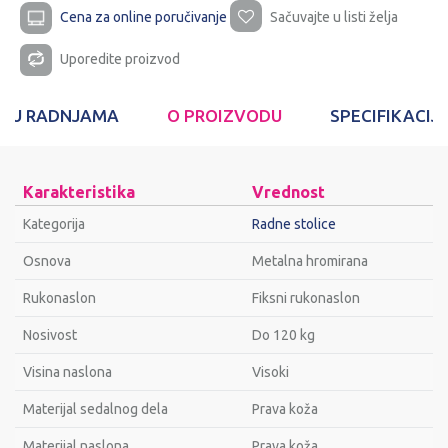
Cena za online poručivanje
Sačuvajte u listi želja
Uporedite proizvod
T U RADNJAMA
O PROIZVODU
SPECIFIKACIJ
Karakteristika
Vrednost
Kategorija
Radne stolice
Osnova
Metalna hromirana
Rukonaslon
Fiksni rukonaslon
Nosivost
Do 120 kg
Visina naslona
Visoki
Materijal sedalnog dela
Prava koža
Materijal naslona
Prava koža