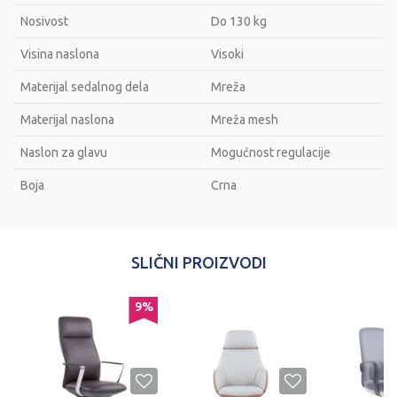
Nosivost
Do 130 kg
Visina naslona
Visoki
Materijal sedalnog dela
Mreža
Materijal naslona
Mreža mesh
Naslon za glavu
Mogućnost regulacije
Bоја
Crna
Ime/Nadimak
SLIČNI PROIZVODI
Email
%
9
%
Poruka