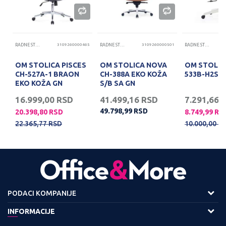
71
RADNE STOLICE
3109260000465
RADNE STOLICE
3109260000501
RADNE STOLICE
POŠALJI
OM STOLICA PISCES
OM STOLICA NOVA
OM STOLIC
CH-527A-1 BRAON
CH-388A EKO KOŽA
533B-H2S S
EKO KOŽA GN
S/B SA GN
16.999,00
RSD
41.499,16
RSD
7.291,66
49.798,99
RSD
20.398,80
RSD
8.749,99
RS
22.365,77
RSD
10.000,00
R
PODACI KOMPANIJE
Adresa :
INFORMACIJE
Viline Vode bb,