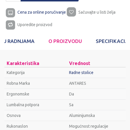
Cena za online poručivanje
Sačuvajte u listi želja
Uporedite proizvod
T U RADNJAMA
O PROIZVODU
SPECIFIKACIJ
Karakteristika
Vrednost
Kategorija
Radne stolice
Robna Marka
ANTARES
Ergonomske
Da
Lumbalna potpora
Sa
Osnova
Aluminijumska
Rukonaslon
Mogućnost regulacije