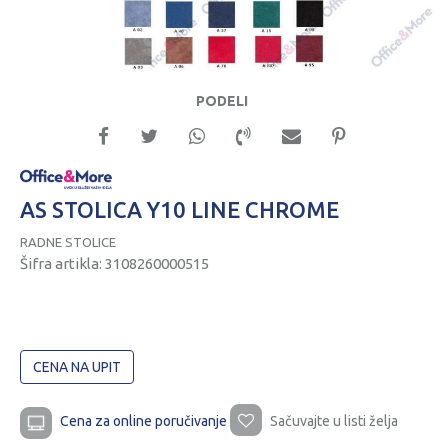
PODELI
AS STOLICA Y10 LINE CHROME
RADNE STOLICE
Šifra artikla:
3108260000515
CENA NA UPIT
Cena za online poručivanje
Sačuvajte u listi želja