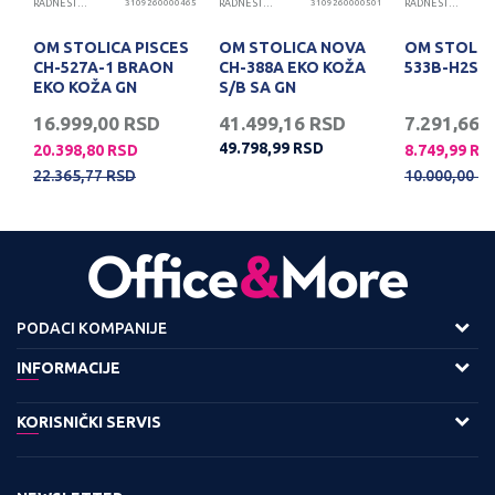
71
RADNE STOLICE
3109260000465
RADNE STOLICE
3109260000501
RADNE STOLICE
OM STOLICA PISCES
OM STOLICA NOVA
OM STOLIC
CH-527A-1 BRAON
CH-388A EKO KOŽA
533B-H2S S
EKO KOŽA GN
S/B SA GN
16.999,00
RSD
41.499,16
RSD
7.291,66
49.798,99
RSD
20.398,80
RSD
8.749,99
RS
22.365,77
RSD
10.000,00
R
PODACI KOMPANIJE
Adresa :
INFORMACIJE
Viline Vode bb,
O nama
KORISNIČKI SERVIS
11158 Beograd
Zaposlenje
Kontakt:
Uslovi korišćenja i prodaje
Saradnja
Tel: 0800 220022, 011 3460600