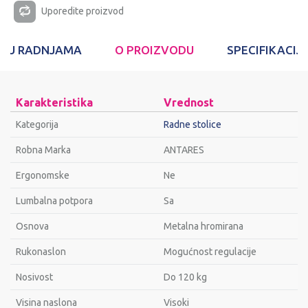
Uporedite proizvod
T U RADNJAMA
O PROIZVODU
SPECIFIKACIJ
Karakteristika
Vrednost
Kategorija
Radne stolice
Robna Marka
ANTARES
Ergonomske
Ne
Lumbalna potpora
Sa
Osnova
Metalna hromirana
Rukonaslon
Mogućnost regulacije
Nosivost
Do 120 kg
Visina naslona
Visoki