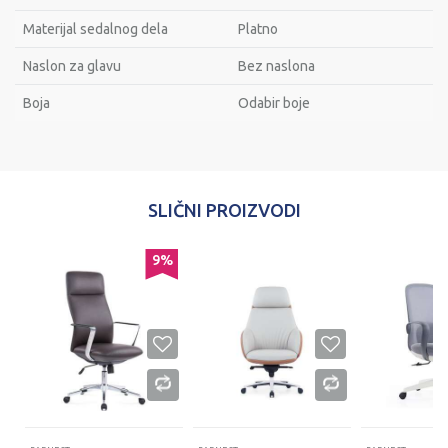
Materijal sedalnog dela
Platno
Naslon za glavu
Bez naslona
Bоја
Odabir boje
Ime/Nadimak
SLIČNI PROIZVODI
Email
%
9
%
Poruka
POŠALJI