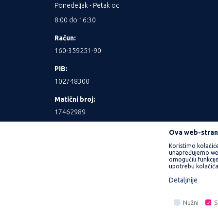
Ponedeljak - Petak od
8:00 do 16:30
Račun:
160-359251-90
PIB:
102748300
Matični broj:
17462989
Ova web-strani
Koristimo kolačić
unapređujemo web l
omogućili funkcije
upotrebu kolačića
Detaljnije
Nastojimo da budemo što precizniji u opisu 
prikazani na sajtu su deo naše ponude i n
Nužni
S