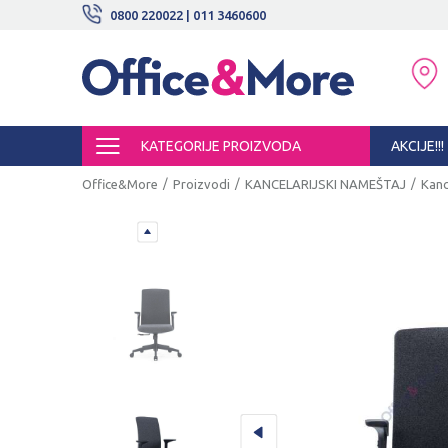
BESPLATNE ISPORUKE!
0800 220022 | 011 3460600
SIGURNO PLAĆANJE PLATNIM KARTI
KATEGORIJE PROIZVODA
AKCIJE!!!
Office&More
Proizvodi
KANCELARIJSKI NAMEŠTAJ
Kanc