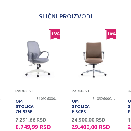
SLIČNI PROIZVODI
13
%
10
%
RADNE STOLICE
RADNE STOLICE
260000501
3109260000521
3109260000494
OM
OM
STOLICA
STOLICA
S
CH-533B-
PISCES
P
H2S SIVA
CH-527B
C
7.291,66
RSD
24.500,00
RSD
1
CRNA
C
8.749,99
RSD
29.400,00
RSD
2
KOŽA
K