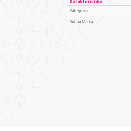
Karakteristika
Kategorija
Robna Marka
Ime/Nadimak
Poruka
POŠALJI