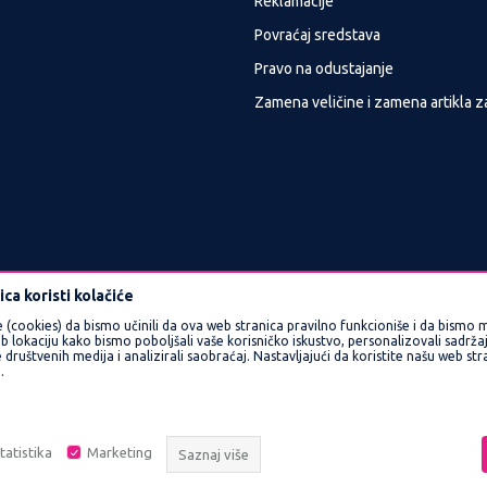
Reklamacije
Povraćaj sredstava
Pravo na odustajanje
Zamena veličine i zamena artikla z
ca koristi kolačiće
e (cookies) da bismo učinili da ova web stranica pravilno funkcioniše i da bismo m
okaciju kako bismo poboljšali vaše korisničko iskustvo, personalizovali sadržaj 
 društvenih medija i analizirali saobraćaj. Nastavljajući da koristite našu web st
.
proizvoda, prikazu slika i samih cena, ali ne možemo garantovati da su sve info
e podrazumeva da su dostupni u svakom trenutku. Raspoloživost robe možete pro
011/3460600.
tatistika
Marketing
Saznaj više
www.officeandmore.rs
NB SOFT
©2026
, Izrada
. Sva prava zadržana.