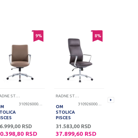
9
%
8
%
RADNE STOLICE
RADNE STOLICE
RADNE STOLICE
3109260000493
3109260000492
OM
OM
OM
TOLICA
STOLICA
STOLICA
ISCES
PISCES
PISCES
H-527B
CH-527A
CH-527A
6.999,00
RSD
31.583,00
RSD
17.500,0
RNA EKO
CRNA
CRNA EKO
0.398,80
RSD
37.899,60
RSD
21.000,
OŽA
KOŽA SA
KOŽA SA