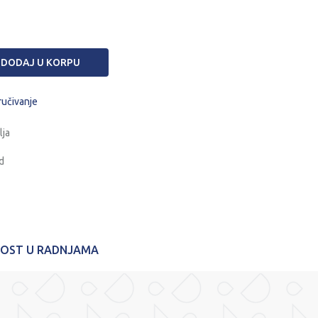
DODAJ U KORPU
ručivanje
lja
d
NOST U RADNJAMA