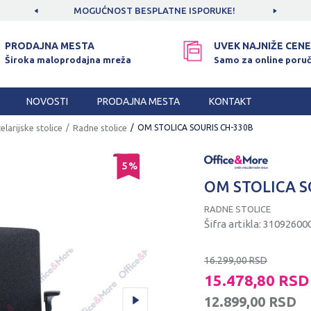
CAMA!
MOGUĆNOST BESPLATNE ISPORUKE!
SIGUR
PRODAJNA MESTA
UVEK NAJNIŽE CENE
Široka maloprodajna mreža
Samo za online poruč
NOVOSTI
PRODAJNA MESTA
KONTAKT
elarijske stolice
Radne stolice
OM STOLICA SOURIS CH-330B
5
%
OM STOLICA S
RADNE STOLICE
Šifra artikla:
31092600
16.299,00
RSD
15.478,80
RSD
12.899,00
RSD