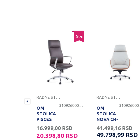
14
%
9
%
RADNE STOLICE
RADNE STOLICE
3109260000471
3109260000465
3109
OM
OM
STOLICA
STOLICA
PISCES
NOVA CH-
CH-527A-
388A EKO
0
RSD
16.999,00
RSD
41.499,16
RSD
1 BRAON
KOŽA S/B
49.798,99
RSD
80
RSD
20.398,80
RSD
EKO KOŽA
SA GN