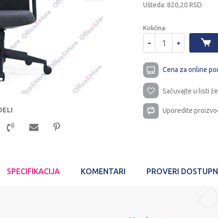
Ušteda:
820,20
RSD
Količina:
Cena za online po
Sačuvajte u listi že
DELI
Uporedite proizvo
SPECIFIKACIJA
KOMENTARI
PROVERI DOSTUP