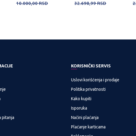
10.000,00
RSD
32.698,99
RSD
2
MACIJE
KORISNIČKI SERVIS
Uslovi korišćenja i prodaje
nje
Politika privatnosti
a
Kako kupiti
Isporuka
 pitanja
Načini plaćanja
Plaćanje karticama