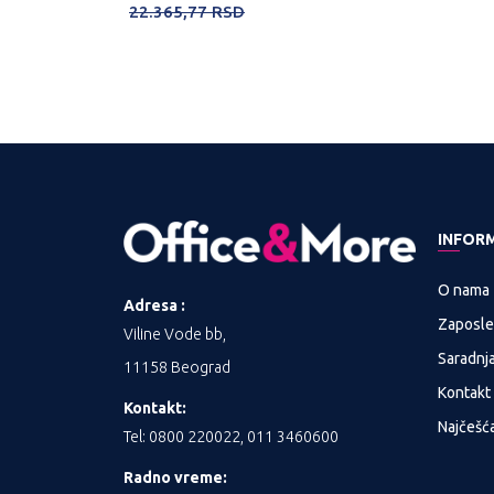
GN
RSD
22.365,77
RSD
INFOR
O nama
Adresa :
Zaposle
Viline Vode bb,
Saradnj
11158 Beograd
Kontakt
Kontakt:
Najčešća
Tel: 0800 220022, 011 3460600
Radno vreme: