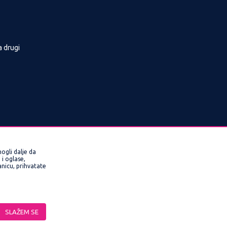
a drugi
ogli dalje da
i oglase,
ranicu, prihvatate
rmacije kompletne i bez grešaka. Svi artikli
veriti pozivom Call Centra na 0800/220022,
SLAŽEM SE