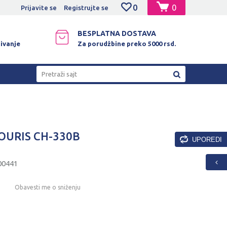
0
0
NO PLAĆANJE PLATNIM KARTICAMA!
Prijavite se
Registrujte se
BESPLATNA DOSTAVA
ivanje
Za porudžbine preko 5000 rsd.
Pretraži sajt
OURIS CH-330B
UPOREDI
00441
Obavesti me o sniženju