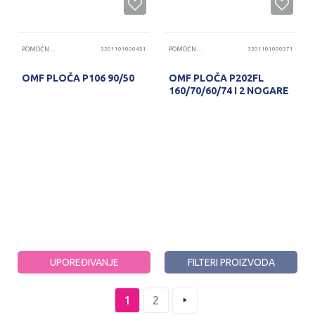
POMOĆNE PLOČE
3201101000451
POMOĆNE PLOČE
3201101000371
OMF PLOČA P106 90/50
OMF PLOČA P202FL
160/70/60/74 I 2 NOGARE
PROVERITE DOSTUPNOST
PROVERITE DOSTUPNOST
UPOREĐIVANJE
FILTERI PROIZVODA
1
2