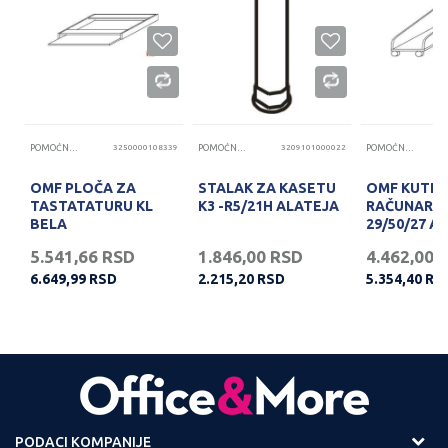
91
POMOĆNE PLOČE
3250000108339
POMOĆNE PLOČE
3209101000022
POMOĆNE PLOČE
OMF PLOČA ZA
STALAK ZA KASETU
OMF KUTIJ
TASTATATURU KL
K3 -R5/21H ALATEJA
RAČUNAR K
BELA
29/50/27 A
5.541,66
RSD
1.846,00
RSD
4.462,00
6.649,99
RSD
2.215,20
RSD
5.354,40
RS
PODACI KOMPANIJE