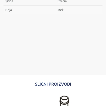
Širina
70 cm
Bоја
Bež
Ime/Nadimak
Email
Poruka
SLIČNI PROIZVODI
POŠALJI