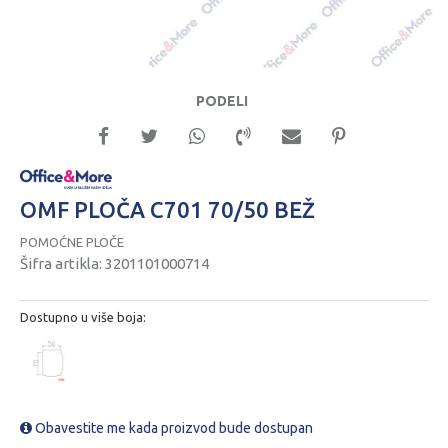
PODELI
OMF PLOČA C701 70/50 BEŽ
POMOĆNE PLOČE
Šifra artikla:
3201101000714
Dostupno u više boja:
Obavestite me kada proizvod bude dostupan