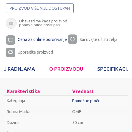
PROIZVOD VIŠE NIJE DOSTUPAN
Obavesti me kada proizvod
ponovo bude dostupan
Cena za online poručivanje
Sačuvajte u listi želja
Uporedite proizvod
T U RADNJAMA
O PROIZVODU
SPECIFIKACIJ
Karakteristika
Vrednost
Kategorija
Pomoćne ploče
Robna Marka
OMF
Dužina
50 cm