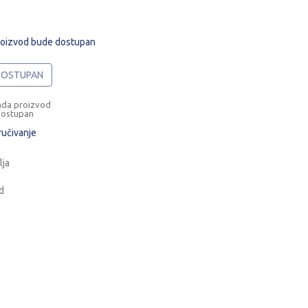
roizvod bude dostupan
 DOSTUPAN
ada proizvod
dostupan
ručivanje
lja
d