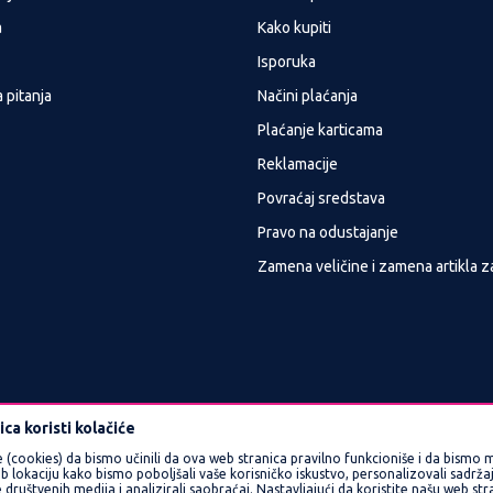
a
Kako kupiti
Isporuka
 pitanja
Načini plaćanja
Plaćanje karticama
Reklamacije
Povraćaj sredstava
Pravo na odustajanje
Zamena veličine i zamena artikla z
ca koristi kolačiće
e (cookies) da bismo učinili da ova web stranica pravilno funkcioniše i da bismo m
okaciju kako bismo poboljšali vaše korisničko iskustvo, personalizovali sadržaj 
 društvenih medija i analizirali saobraćaj. Nastavljajući da koristite našu web st