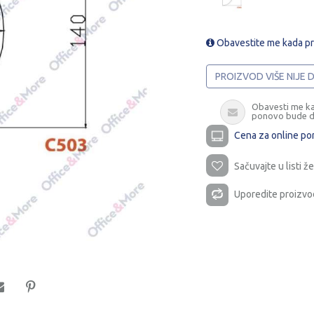
Obavestite me kada p
PROIZVOD VIŠE NIJE
Obavesti me k
ponovo bude 
Cena za online po
Sačuvajte u listi že
Uporedite proizvo