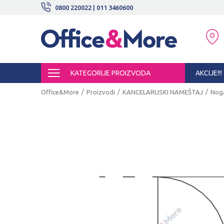
BESPLATNE ISPORUKE!
0800 220022 | 011 3460600
SIGURNO PLAĆANJE PLATNIM KARTI
KATEGORIJE PROIZVODA
AKCIJE!!!
Office&More
Proizvodi
KANCELARIJSKI NAMEŠTAJ
Noga