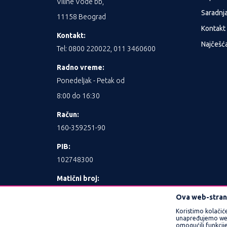
Viline Vode bb,
Saradnj
11158 Beograd
Kontakt
Kontakt:
Najčešća
Tel: 0800 220022, 011 3460600
Radno vreme:
Ponedeljak - Petak od
8:00 do 16:30
Račun:
160-359251-90
PIB:
102748300
Matični broj:
17462989
Ova web-strani
Koristimo kolačić
unapređujemo web l
omogućili funkcije