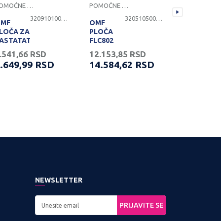
POMOĆNE PLOČE
POMOĆNE PLOČE
POMOĆNE P
3209101000001
3205105000220
MF
OMF
OMF
LOČA ZA
PLOČA
PLOČA ZA
ASTATATURU
FLC802
NOSEĆU
L
fi140
KASETU
.541,66
RSD
12.153,85
RSD
2.041,66
140/70
KN
.649,99
RSD
14.584,62
RSD
2.449,9
OREGON
PROVERITE DOSTUPNOST
PROVERITE DOSTUPNOST
PROVERI
NEWSLETTER
PRIJAVITE SE