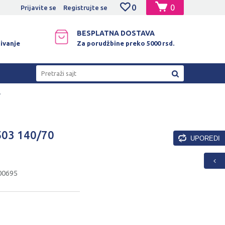
0
0
NO PLAĆANJE PLATNIM KARTICAMA!
Prijavite se
Registrujte se
BESPLATNA DOSTAVA
ivanje
Za porudžbine preko 5000 rsd.
Pretraži sajt
A
03 140/70
UPOREDI
00695