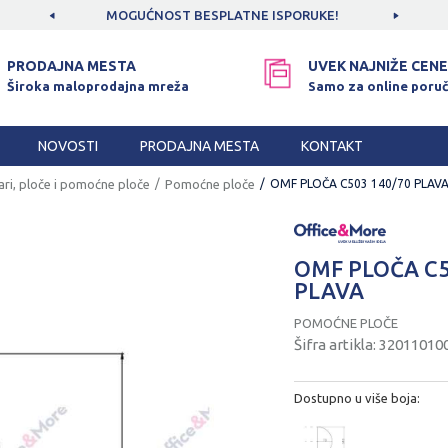
CAMA!
MOGUĆNOST BESPLATNE ISPORUKE!
SIGUR
PRODAJNA MESTA
UVEK NAJNIŽE CENE
Široka maloprodajna mreža
Samo za online poruč
NOVOSTI
PRODAJNA MESTA
KONTAKT
ri, ploče i pomoćne ploče
Pomoćne ploče
OMF PLOČA C503 140/70 PLAV
OMF PLOČA C5
PLAVA
POMOĆNE PLOČE
Šifra artikla:
32011010
Dostupno u više boja: