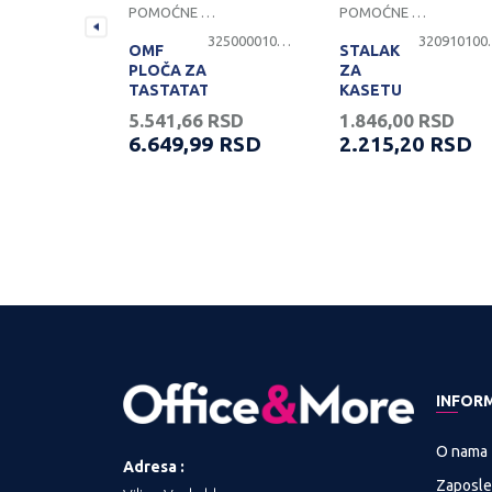
LOČE
POMOĆNE PLOČE
POMOĆNE PLOČE
3201101000691
3250000108339
3209
OMF
STALAK
PLOČA ZA
ZA
TASTATATURU
KASETU
KL BELA
K3 -
RSD
5.541,66
RSD
1.846,00
RSD
R5/21H
20
RSD
6.649,99
RSD
2.215,20
RSD
ALATEJA
TE DOSTUPNOST
PROVERITE DOSTUPNOST
PROVERITE DOSTU
INFOR
O nama
Adresa :
Zaposle