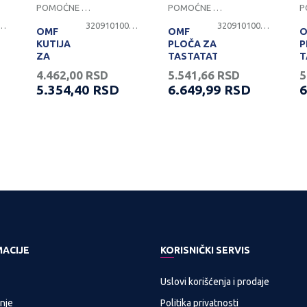
POMOĆNE PLOČE
POMOĆNE PLOČE
101000022
3209101000010
3209101000009
OMF
OMF
O
KUTIJA
PLOČA ZA
P
ZA
TASTATATURU
T
RAČUNAR
KL JASEN
K
4.462,00
RSD
5.541,66
RSD
5
KP
5.354,40
RSD
6.649,99
RSD
6
29/50/27
ALATEJA
PNOST
PROVERITE DOSTUPNOST
PROVERITE DOSTUPNOST
MACIJE
KORISNIČKI SERVIS
Uslovi korišćenja i prodaje
nje
Politika privatnosti