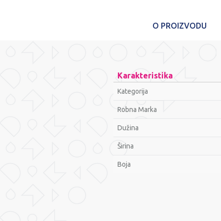
O PROIZVODU
Karakteristika
Kategorija
Robna Marka
Dužina
Širina
Bоја
Ime/Nadimak
Poruka