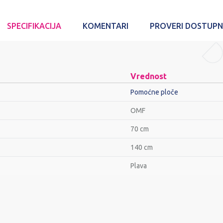
SPECIFIKACIJA
KOMENTARI
PROVERI DOSTUP
Vrednost
Pomoćne ploče
OMF
70 cm
140 cm
Plava
Email