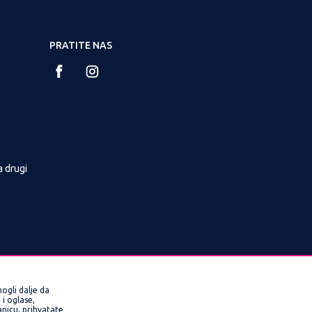
PRATITE NAS
a drugi
ogli dalje da
i oglase,
ranicu, prihvatate