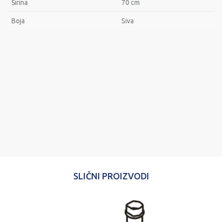
Širina
70 cm
Bоја
Siva
Ime/Nadimak
Email
Poruka
SLIČNI PROIZVODI
POŠALJI