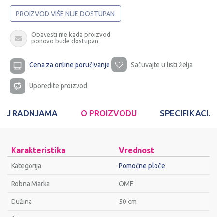
PROIZVOD VIŠE NIJE DOSTUPAN
Obavesti me kada proizvod
ponovo bude dostupan
Cena za online poručivanje
Sačuvajte u listi želja
Uporedite proizvod
T U RADNJAMA
O PROIZVODU
SPECIFIKACIJ
Karakteristika
Vrednost
Kategorija
Pomoćne ploče
Robna Marka
OMF
Dužina
50 cm