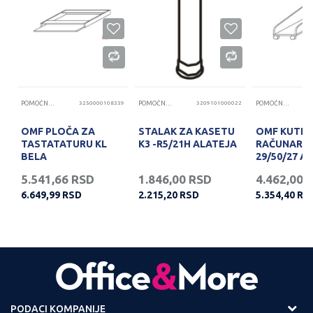
91
POMOĆNE PLOČE
3250000108339
POMOĆNE PLOČE
3209101000022
POMOĆNE PLOČE
OMF PLOČA ZA
STALAK ZA KASETU
OMF KUTIJ
TASTATATURU KL
K3 -R5/21H ALATEJA
RAČUNAR K
BELA
29/50/27 A
5.541,66
RSD
1.846,00
RSD
4.462,00
6.649,99
RSD
2.215,20
RSD
5.354,40
RS
PODACI KOMPANIJE