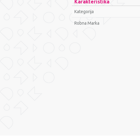
Karakteristika
Kategorija
Robna Marka
Ime/Nadimak
Poruka
POŠALJI