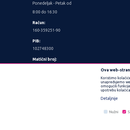
Ponedeljak - Petak od
8:00 do 16:30
Račun:
160-359251-90
PIB:
102748300
Matični broj:
17462989
Ova web-strani
Koristimo kolačić
unapređujemo web l
omogućili funkcije
upotrebu kolačića
Detaljnije
Nastojimo da budemo što precizniji u opisu 
Nužni
S
prikazani na sajtu su deo naše ponude i n
Nužni