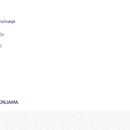
ručivanje
lja
d
ADNJAMA