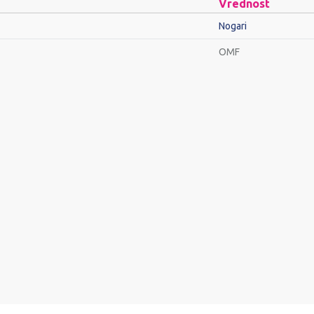
Vrednost
Nogari
OMF
Email