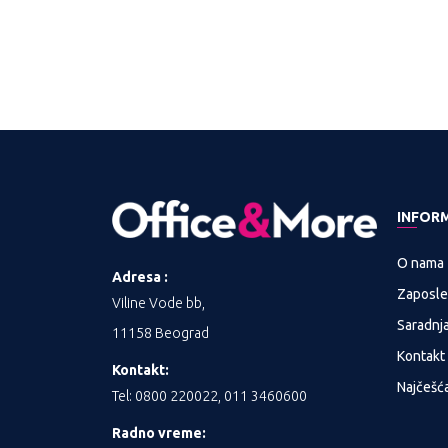
TE DOSTUPNOST
PROVERITE DOSTUPNOST
PROVERITE DOSTU
INFOR
O nama
Adresa :
Zaposle
Viline Vode bb,
Saradnj
11158 Beograd
Kontakt
Kontakt:
Najčešća
Tel: 0800 220022, 011 3460600
Radno vreme: