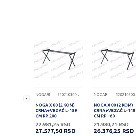
3202103002074
NOGARI
3202103002117
NOGARI
3202
80 (2 KOM)
NOGA X 80 (2 KOM)
NOGA X 80 (2 KOM)
Č L-149
CRNA+VEZAČ L-189
CRNA+VEZAČ L-149
CM RP 200
CM RP 160
1
RSD
22.981,25
RSD
21.980,21
RSD
25
RSD
27.577,50
RSD
26.376,25
RSD