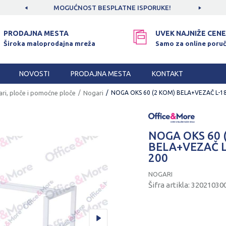
CAMA!
MOGUĆNOST BESPLATNE ISPORUKE!
SIGUR
PRODAJNA MESTA
UVEK NAJNIŽE CENE
Široka maloprodajna mreža
Samo za online poruč
NOVOSTI
PRODAJNA MESTA
KONTAKT
ri, ploče i pomoćne ploče
Nogari
NOGA OKS 60 (2 KOM) BELA+VEZAČ L-1
NOGA OKS 60 
BELA+VEZAČ L
200
NOGARI
Šifra artikla:
32021030