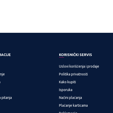
PNOST
PROVERITE DOSTUPNOST
PROVERITE DOSTUPNOST
MACIJE
KORISNIČKI SERVIS
Uslovi korišćenja i prodaje
nje
Politika privatnosti
a
Kako kupiti
Isporuka
 pitanja
Načini plaćanja
Plaćanje karticama