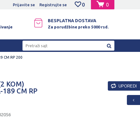
0
0
NO PLAĆANJE PLATNIM KARTICAMA!
Prijavite se
Registrujte se
BESPLATNA DOSTAVA
ivanje
Za porudžbine preko 5000 rsd.
Pretraži sajt
89 CM RP 200
(2 KOM)
UPOREDI
-189 CM RP
02056