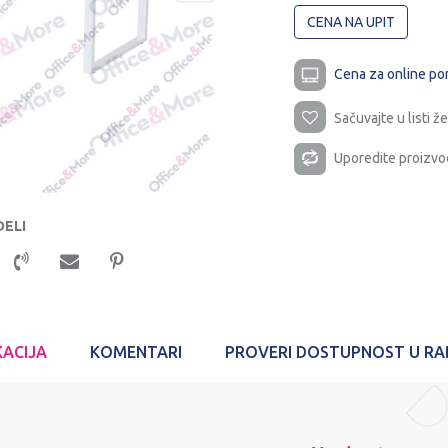
CENA NA UPIT
Cena za online po
Sačuvajte u listi že
Uporedite proizvo
DELI
KACIJA
KOMENTARI
PROVERI DOSTUPNOST U R