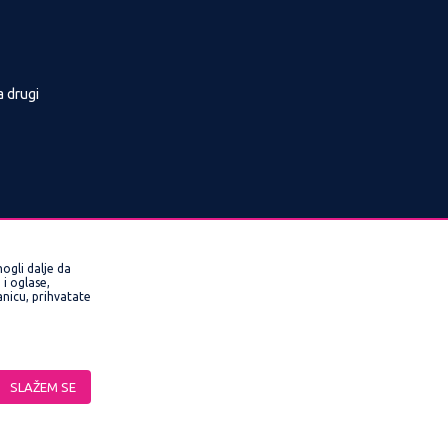
a drugi
ogli dalje da
i oglase,
ranicu, prihvatate
rmacije kompletne i bez grešaka. Svi artikli
SLAŽEM SE
veriti pozivom Call Centra na 0800/220022,
ne funkcije kao