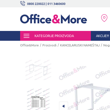
BESPLATNE ISPORUKE!
0800 220022 | 011 3460600
SIGURNO PLAĆANJE PLATNIM KARTI
KATEGORIJE PROIZVODA
AKCIJE!!!
Office&More
Proizvodi
KANCELARIJSKI NAMEŠTAJ
Noga