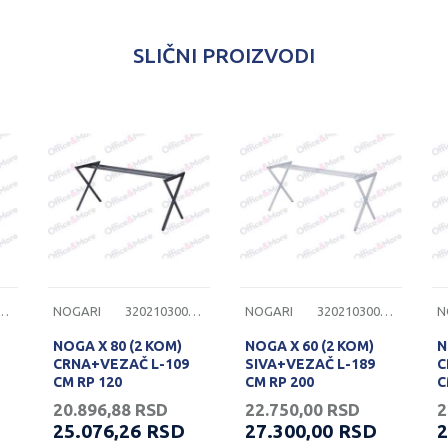
SLIČNI PROIZVODI
103002113
NOGARI
3202103002109
NOGARI
3202103002098
N
NOGA X 80 (2 KOM)
NOGA X 60 (2 KOM)
N
CRNA+VEZAČ L-109
SIVA+VEZAČ L-189
C
CM RP 120
CM RP 200
C
20.896,88
RSD
22.750,00
RSD
2
25.076,26
RSD
27.300,00
RSD
2