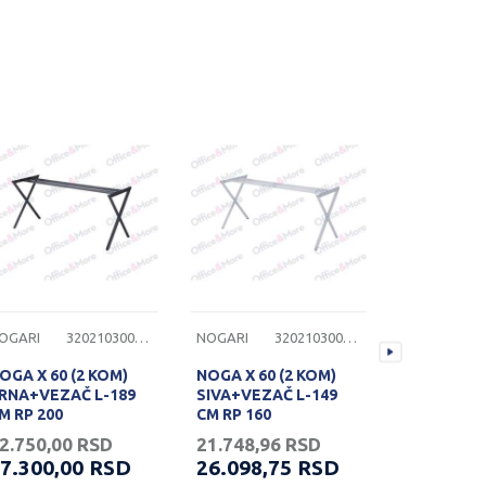
OGARI
3202103002097
NOGARI
3202103002094
NOGARI
OGA X 60 (2 KOM)
NOGA X 60 (2 KOM)
NOGA X 60
RNA+VEZAČ L-189
SIVA+VEZAČ L-149
CRNA+VEZ
M RP 200
CM RP 160
CM RP 160
2.750,00
RSD
21.748,96
RSD
21.748,9
7.300,00
RSD
26.098,75
RSD
26.098,