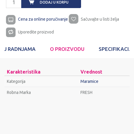
DODAJ U KORPU
Cena za online poručivanje
Sačuvajte u listi želja
Uporedite proizvod
T U RADNJAMA
O PROIZVODU
SPECIFIKACIJ
Karakteristika
Vrednost
Kategorija
Maramice
Robna Marka
FRESH
Ime/Nadimak
Email