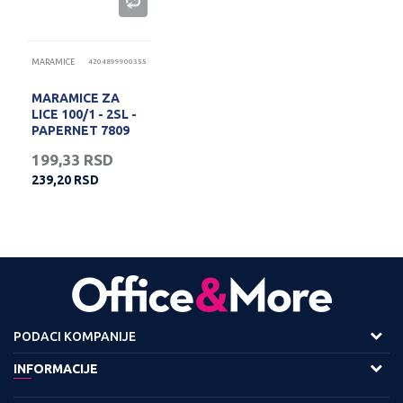
MARAMICE
4204899900355
MARAMICE ZA
LICE 100/1 - 2SL -
PAPERNET 7809
199,33
RSD
239,20
RSD
PODACI KOMPANIJE
Adresa :
INFORMACIJE
Viline Vode bb,