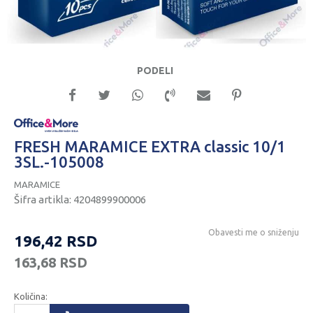
PODELI
FRESH MARAMICE EXTRA classic 10/1
3SL.-105008
MARAMICE
Šifra artikla:
4204899900006
Obavesti me o sniženju
196,42
RSD
163,68
RSD
Količina: