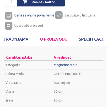
DODAJ U KORPU
Cena za online poručivanje
Sačuvajte u listi želja
Uporedite proizvod
T U RADNJAMA
O PROIZVODU
SPECIFIKACIJ
Karakteristika
Vrednost
Kategorija
Magnetne table
Robna Marka
OFFICE PRODUCTS
Vrsta rama
Aluminijum
Visina
60 cm
Širina
90 cm