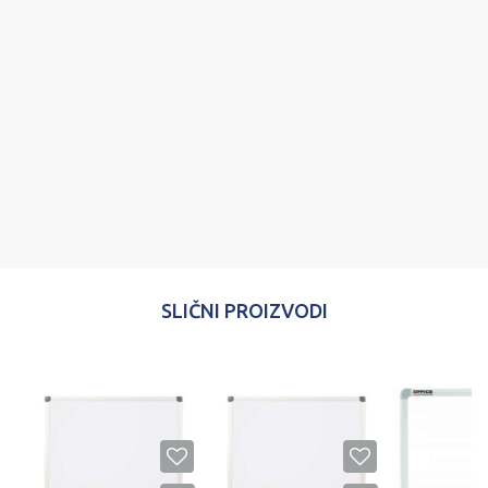
Ime/Nadimak
Email
Poruka
SLIČNI PROIZVODI
POŠALJI