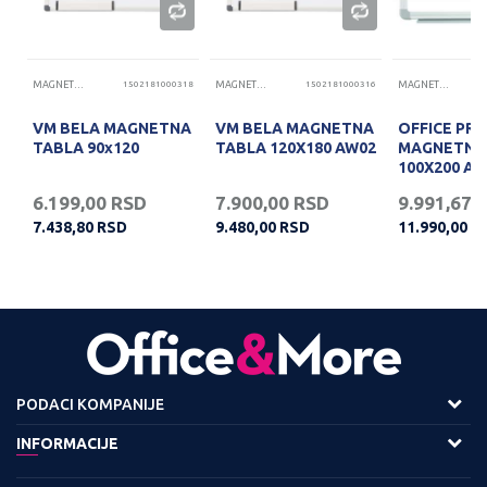
15
MAGNETNE TABLE
1502181000318
MAGNETNE TABLE
1502181000316
MAGNETNE TABLE
VM BELA MAGNETNA
VM BELA MAGNETNA
OFFICE PR.
TABLA 90x120
TABLA 120X180 AW02
MAGNETNA
100X200 AL
6.199,00
RSD
7.900,00
RSD
9.991,67
7.438,80
RSD
9.480,00
RSD
11.990,00
R
PODACI KOMPANIJE
Adresa :
INFORMACIJE
Viline Vode bb,