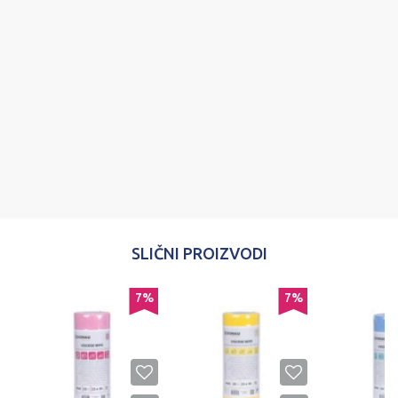
Poruka
POŠALJI
SLIČNI PROIZVODI
7
%
7
%