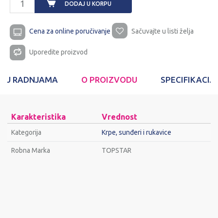
DODAJ U KORPU
Cena za online poručivanje
Sačuvajte u listi želja
Uporedite proizvod
T U RADNJAMA
O PROIZVODU
SPECIFIKACIJ
Karakteristika
Vrednost
Kategorija
Krpe, sunđeri i rukavice
Robna Marka
TOPSTAR
Ime/Nadimak
Email