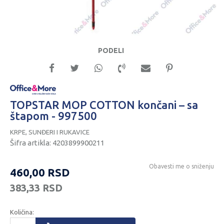
PODELI
TOPSTAR MOP COTTON končani – sa
štapom - 997500
KRPE, SUNĐERI I RUKAVICE
Šifra artikla:
4203899900211
Obavesti me o sniženju
460,00
RSD
383,33
RSD
Količina: