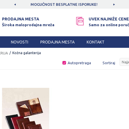
CAMA!
MOGUĆNOST BESPLATNE ISPORUKE!
SIGUR
PRODAJNA MESTA
UVEK NAJNIŽE CENE
Široka maloprodajna mreža
Samo za online poruč
NOVOSTI
PRODAJNA MESTA
KONTAKT
RIJA
Kožna galanterija
Autopretraga
Sortiraj