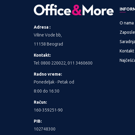
INFOR
O nama
Adresa :
Zaposle
Viline Vode bb,
Saradnj
11158 Beograd
Kontakt
Kontakt:
Najčešća
Tel: 0800 220022, 011 3460600
Radno vreme:
Ponedeljak - Petak od
8:00 do 16:30
Račun:
160-359251-90
PIB:
102748300