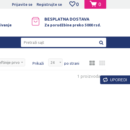
0
0
NO PLAĆANJE PLATNIM KARTICAMA!
Prijavite se
Registrujte se
BESPLATNA DOSTAVA
ivanje
Za porudžbine preko 5000 rsd.
Pretraži sajt
Prikaži
po strani
1 proizvoda
UPOREDI