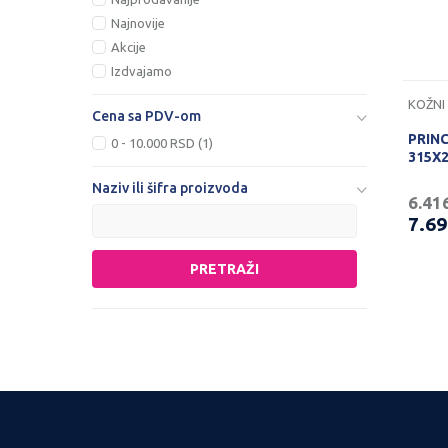
Najnovije
Akcije
Izdvajamo
Cena sa PDV-om
PRIN
0 - 10.000 RSD (1)
315X
Naziv ili šifra proizvoda
6.41
7.6
PRETRAŽI