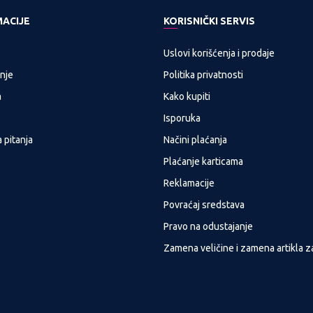
MACIJE
KORISNIČKI SERVIS
Uslovi korišćenja i prodaje
nje
Politika privatnosti
a
Kako kupiti
Isporuka
 pitanja
Načini plaćanja
Plaćanje karticama
Reklamacije
Povraćaj sredstava
Pravo na odustajanje
Zamena veličine i zamena artikla z