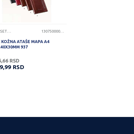
KOŽNI SETOVI
1307500000023
C KOŽNA ATAŠE MAPA A4
240X30MM 937
6,66
RSD
99,99
RSD