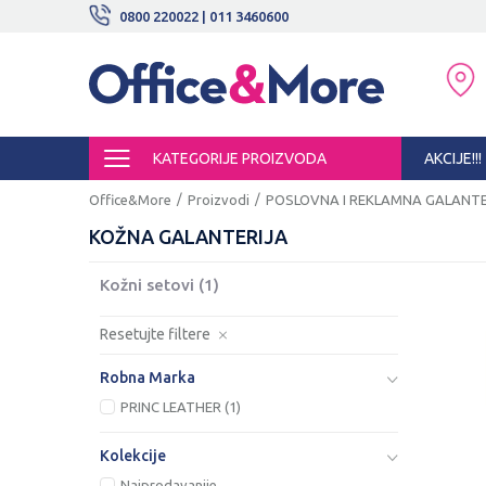
BESPLATNE ISPORUKE!
0800 220022 | 011 3460600
SIGURNO PLAĆANJE PLATNIM KARTI
KATEGORIJE PROIZVODA
AKCIJE!!!
Office&More
Proizvodi
POSLOVNA I REKLAMNA GALANTE
KOŽNA GALANTERIJA
Kožni setovi
(1)
Resetujte filtere
Robna Marka
PRINC LEATHER (1)
Kolekcije
Najprodavanije