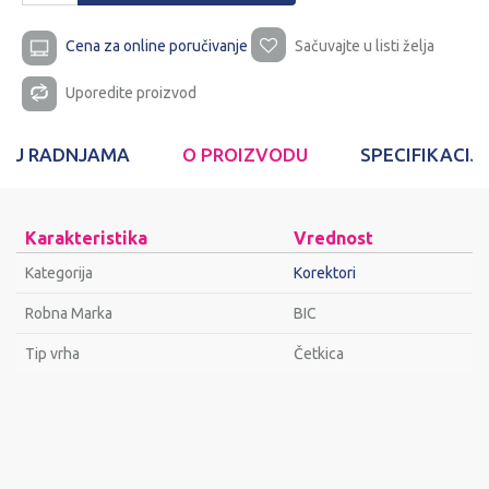
Cena za online poručivanje
Sačuvajte u listi želja
Uporedite proizvod
T U RADNJAMA
O PROIZVODU
SPECIFIKACIJ
Karakteristika
Vrednost
Kategorija
Korektori
Robna Marka
BIC
Tip vrha
Četkica
Ime/Nadimak
Email