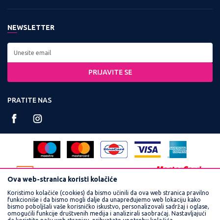
Zaposlenje
Kontakt:
Uslovi korišćenja i prodaje
Saradnja
Tel: 0800 220022, 011 3460600
NEWSLETTER
Politika privatnosti
Kontakt
Radno vreme:
Kako kupiti
Najčešća pitanja
Ponedeljak - Petak od
Isporuka
8:00 do 16:30
PRIJAVITE SE
Načini plaćanja
Račun:
Plaćanje karticama
PRATITE NAS
160-359251-90
Reklamacije
PIB:
Povraćaj sredstava
102748300
Pravo na odustajanje
Matični broj:
Zamena veličine i zamena artikla za drugi
17462989
Ova web-stranica koristi kolačiće
Koristimo kolačiće (cookies) da bismo učinili da ova web stranica pravilno
funkcioniše i da bismo mogli dalje da unapređujemo web lokaciju kako
bismo poboljšali vaše korisničko iskustvo, personalizovali sadržaj i oglase,
omogućili funkcije društvenih medija i analizirali saobraćaj. Nastavljajući