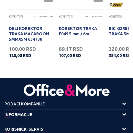
43
KOREKTORI
1710999900716
KOREKTORI
1206100000059
KOREKTORI
DELI KOREKTOR
KOREKTOR TRAKA
BIC KOREK
TRAKA MACAROON
F049 5 mm / 6m
TRAKA 5MM
5MMX5M 634738
100,00
RSD
89,17
RSD
320,00
RS
120,00
RSD
107,00
RSD
384,00
RSD
PODACI KOMPANIJE
Adresa :
INFORMACIJE
Viline Vode bb,
O nama
KORISNIČKI SERVIS
11158 Beograd