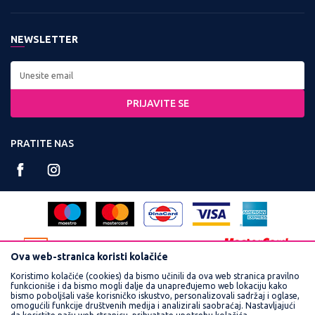
Zaposlenje
Kontakt:
Uslovi korišćenja i prodaje
Saradnja
Tel: 0800 220022, 011 3460600
NEWSLETTER
Politika privatnosti
Kontakt
Radno vreme:
Kako kupiti
Najčešća pitanja
Ponedeljak - Petak od
Isporuka
8:00 do 16:30
PRIJAVITE SE
Načini plaćanja
Račun:
Plaćanje karticama
PRATITE NAS
160-359251-90
Reklamacije
PIB:
Povraćaj sredstava
102748300
Pravo na odustajanje
Matični broj:
Zamena veličine i zamena artikla za drugi
17462989
Ova web-stranica koristi kolačiće
Koristimo kolačiće (cookies) da bismo učinili da ova web stranica pravilno
funkcioniše i da bismo mogli dalje da unapređujemo web lokaciju kako
bismo poboljšali vaše korisničko iskustvo, personalizovali sadržaj i oglase,
omogućili funkcije društvenih medija i analizirali saobraćaj. Nastavljajući