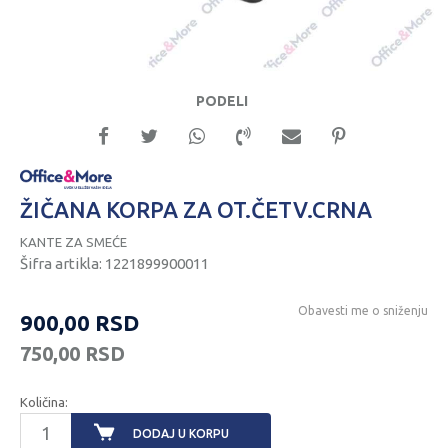
PODELI
ŽIČANA KORPA ZA OT.ČETV.CRNA
KANTE ZA SMEĆE
Šifra artikla:
1221899900011
Obavesti me o sniženju
900,00
RSD
750,00
RSD
Količina:
DODAJ U KORPU