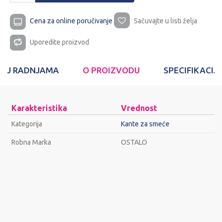
Cena za online poručivanje
Sačuvajte u listi želja
Uporedite proizvod
T U RADNJAMA
O PROIZVODU
SPECIFIKACIJ
Karakteristika
Vrednost
Kategorija
Kante za smeće
Robna Marka
OSTALO
Ime/Nadimak
Email