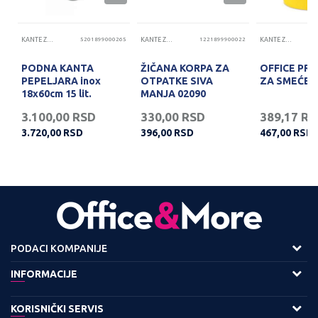
32
KANTE ZA SMEĆE
5201899000265
KANTE ZA SMEĆE
1221899900022
KANTE ZA SMEĆE
PODNA KANTA
ŽIČANA KORPA ZA
OFFICE PR.
PEPELJARA inox
OTPATKE SIVA
ZA SMEĆE Ž
18x60cm 15 lit.
MANJA 02090
3.100,00
RSD
330,00
RSD
389,17
RS
3.720,00
RSD
396,00
RSD
467,00
RSD
PODACI KOMPANIJE
Adresa :
INFORMACIJE
Viline Vode bb,
O nama
KORISNIČKI SERVIS
11158 Beograd