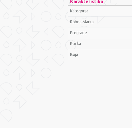
Karakteristika
Kategorija
Robna Marka
Pregrade
Ručka
Bоја
Ime/Nadimak
Poruka
POŠALJI