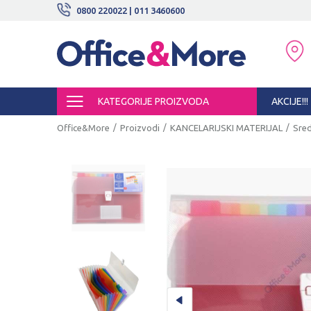
BESPLATNE ISPORUKE!
0800 220022 | 011 3460600
SIGURNO PLAĆANJE PLATNIM KARTI
KATEGORIJE PROIZVODA
AKCIJE!!!
Office&More
Proizvodi
KANCELARIJSKI MATERIJAL
Sred