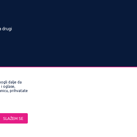
a drugi
ogli dalje da
i oglase,
ranicu, prihvatate
rmacije kompletne i bez grešaka. Svi artikli
SLAŽEM SE
veriti pozivom Call Centra na 0800/220022,
ne funkcije kao