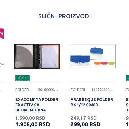
SLIČNI PROIZVODI
%
000000403
FOLDERI
1301000000400
FOLDERI
1305988800024
F
EXACOMPTA FOLDER
ARABESQUE FOLDER
E
EXACTIV SA
B6 1/12 00488
S
BLOKOM, CRNA
T
1.590,00
RSD
249,17
RSD
9
1.908,00
RSD
299,00
RSD
1