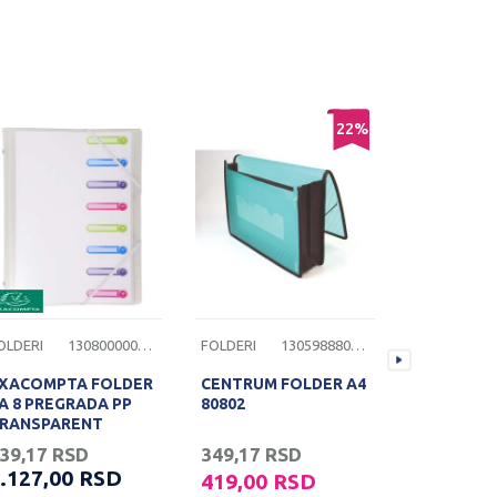
22
%
OLDERI
1308000000344
FOLDERI
1305988800009
FOLDERI
XACOMPTA FOLDER
CENTRUM FOLDER A4
CENTRUM 
A 8 PREGRADA PP
80802
SA ZIPOM 
RANSPARENT
UNUTRAŠN
DŽEPOM
39,17
RSD
349,17
RSD
169,17
R
.127,00
RSD
419,00
RSD
203,00