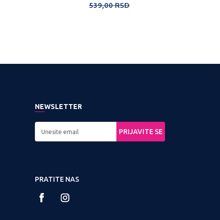
539,00
RSD
420,00
RS
NEWSLETTER
PRIJAVITE SE
PRATITE NAS