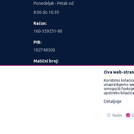
Ponedeljak - Petak od
8:00 do 16:30
Račun:
160-359251-90
PIB:
102748300
Matični broj:
17462989
Ova web-strani
Koristimo kolačić
unapređujemo web l
omogućili funkcije
upotrebu kolačića
Detaljnije
Nastojimo da budemo što precizniji u opisu 
Nužni
S
prikazani na sajtu su deo naše ponude i n
Nužni