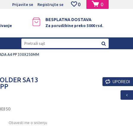
0
0
NO PLAĆANJE PLATNIM KARTICAMA!
Prijavite se
Registrujte se
BESPLATNA DOSTAVA
ivanje
Za porudžbine preko 5000 rsd.
Pretraži sajt
ADA A4 PP 330X250MM
OLDER SA13
UPOREDI
 PP
00350
Obavesti me o sniženju