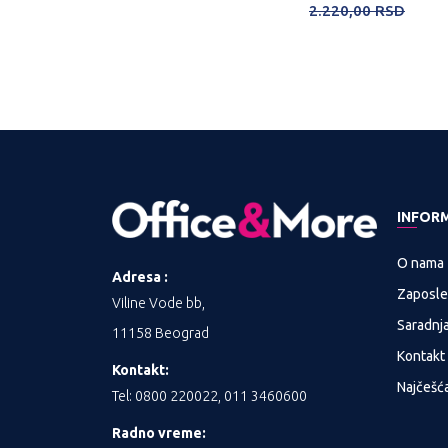
2.220,00
RSD
INFOR
O nama
Adresa :
Zaposle
Viline Vode bb,
Saradnj
11158 Beograd
Kontakt
Kontakt:
Najčešća
Tel: 0800 220022, 011 3460600
Radno vreme: