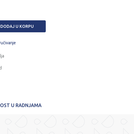
DODAJ U KORPU
ručivanje
lja
d
NOST U RADNJAMA