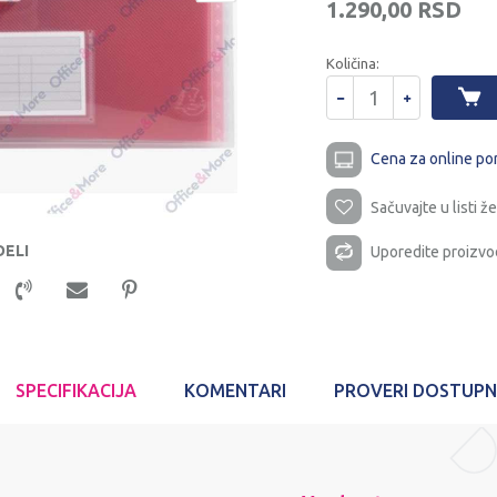
1.290,00
RSD
Količina:
Cena za online po
Sačuvajte u listi že
DELI
Uporedite proizvo
SPECIFIKACIJA
KOMENTARI
PROVERI DOSTUP