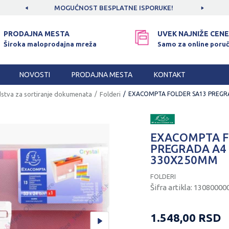
CAMA!
MOGUĆNOST BESPLATNE ISPORUKE!
SIGUR
PRODAJNA MESTA
UVEK NAJNIŽE CENE
Široka maloprodajna mreža
Samo za online poruč
NOVOSTI
PRODAJNA MESTA
KONTAKT
stva za sortiranje dokumenata
Folderi
EXACOMPTA FOLDER SA13 PREGR
EXACOMPTA F
PREGRADA A4
330X250MM
FOLDERI
Šifra artikla:
13080000
1.548,00
RSD