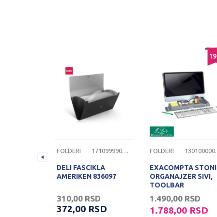
19
1308000000348
FOLDERI
1710999900749
FOLDERI
1301
A FOLDER
DELI FASCIKLA
EXACOMPTA STONI
RADA PP
AMERIKEN 836097
ORGANAJZER SIVI,
0MM TRNS
TOOLBAR
SD
310,00
RSD
1.490,00
RSD
RSD
372,00
RSD
1.788,00
RSD