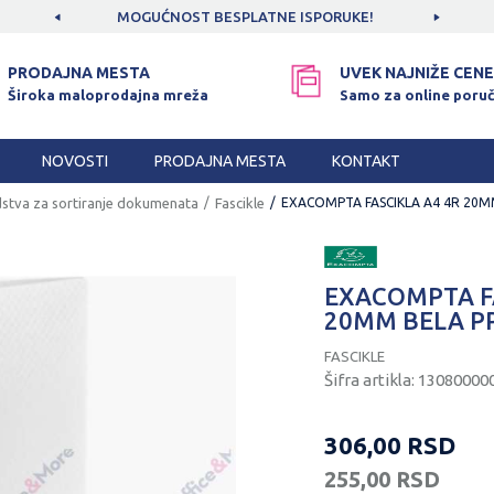
CAMA!
MOGUĆNOST BESPLATNE ISPORUKE!
SIGUR
PRODAJNA MESTA
UVEK NAJNIŽE CENE
Široka maloprodajna mreža
Samo za online poruč
NOVOSTI
PRODAJNA MESTA
KONTAKT
stva za sortiranje dokumenata
Fascikle
EXACOMPTA FASCIKLA A4 4R 20M
EXACOMPTA FA
20MM BELA P
FASCIKLE
Šifra artikla:
13080000
306,00
RSD
255,00
RSD