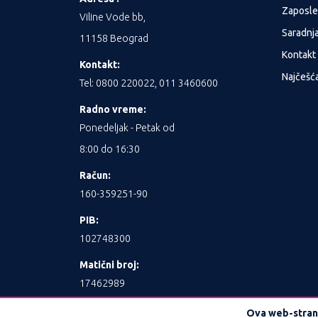
Zaposle
Viline Vode bb,
Saradnj
11158 Beograd
Kontakt
Kontakt:
Najčešća
Tel: 0800 220022, 011 3460600
Radno vreme:
Ponedeljak - Petak od
8:00 do 16:30
Račun:
160-359251-90
PIB:
102748300
Matični broj:
17462989
Ova web-strani