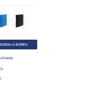
DODAJ U KORPU
ručivanje
lja
d