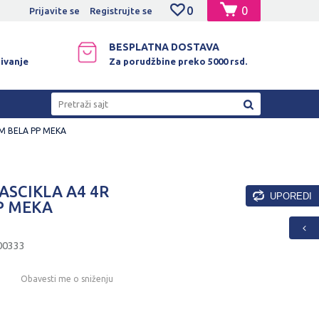
0
0
NO PLAĆANJE PLATNIM KARTICAMA!
Prijavite se
Registrujte se
BESPLATNA DOSTAVA
ivanje
Za porudžbine preko 5000 rsd.
Pretraži sajt
M BELA PP MEKA
SCIKLA A4 4R
UPOREDI
P MEKA
00333
Obavesti me o sniženju