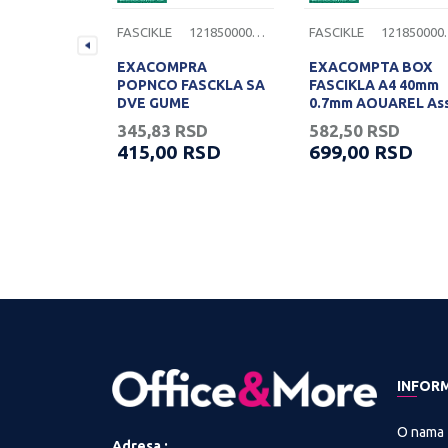
1303180000202
FASCIKLE
1218500000292
FASCIKLE
1218
TA
EXACOMPRA
EXACOMPTA BOX
 KARTON
POPNCO FASCKLA SA
FASCIKLA A4 40mm
LE. 2 GUME
DVE GUME
0.7mm AQUAREL Ass
SD
345,83
RSD
582,50
RSD
RSD
415,00
RSD
699,00
RSD
INFOR
O nama
Adresa :