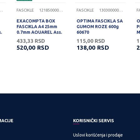
500000282
FASCIKLE
1218500000281
FASCIKLE
1303000000103
F
EXACOMPTA BOX
OPTIMA FASCIKLA SA
O
FASCIKLA A4 25mm
GUMOM ROZE 600g
P
.
0.7mm AQUAREL Ass.
60670
M
433,33
RSD
115,00
RSD
1
520,00
RSD
138,00
RSD
2
MACIJE
KORISNIČKI SERVIS
Uslovi korišćenja i prodaje