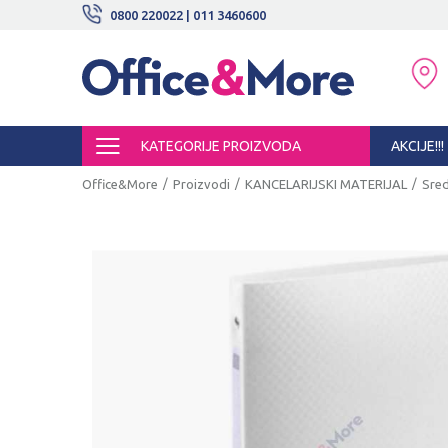
BESPLATNE ISPORUKE!
0800 220022 | 011 3460600
SIGURNO PLAĆANJE PLATNIM KARTI
KATEGORIJE PROIZVODA
AKCIJE!!!
Office&More
Proizvodi
KANCELARIJSKI MATERIJAL
Sred