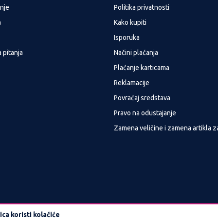
nje
Politika privatnosti
a
Kako kupiti
Isporuka
 pitanja
Načini plaćanja
Plaćanje karticama
Reklamacije
Povraćaj sredstava
Pravo na odustajanje
Zamena veličine i zamena artikla z
ca koristi kolačiće