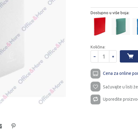
Dostupno u više boja:
Količina:
Cena za online po
Sačuvajte u listi že
Uporedite proizvo