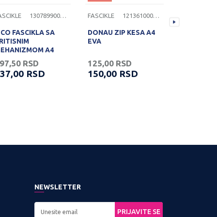
ASCIKLE
1307899000147
FASCIKLE
1213610000552
FASCIKLE
CO FASCIKLA SA
DONAU ZIP KESA A4
DONAU ZIP
RITISNIM
EVA
EHANIZMOM A4
97,50
RSD
125,00
RSD
91,66
RS
37,00
RSD
150,00
RSD
109,99
NEWSLETTER
PRIJAVITE SE