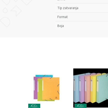
Tip zatvaranja
Format
Bоја
Ime/Nadimak
Poruka
POŠALJI