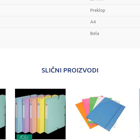
Preklop
A4
Bela
Email
SLIČNI PROIZVODI