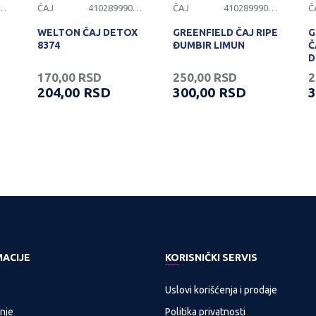
899900855
ČAJ
4102899900815
ČAJ
4102899900835
Č
WELTON ČAJ DETOX
GREENFIELD ČAJ RIPE
G
8374
ĐUMBIR LIMUN
Č
D
170,00
RSD
250,00
RSD
2
204,00
RSD
300,00
RSD
3
MACIJE
KORISNIČKI SERVIS
Uslovi korišćenja i prodaje
nje
Politika privatnosti