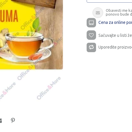
Obavesti me k
ponovo bude 
Cena za online po
Sačuvajte u listi že
Uporedite proizvo