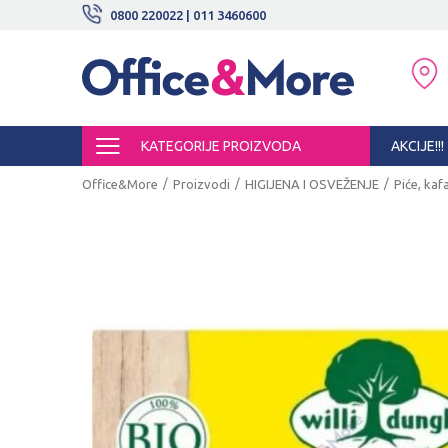
BESPLATNE ISPORUKE!
0800 220022 | 011 3460600
SIGURNO PLAĆANJE PLATNIM KARTI
KATEGORIJE PROIZVODA
AKCIJE!!!
Office&More
Proizvodi
HIGIJENA I OSVEŽENJE
Piće, kafa