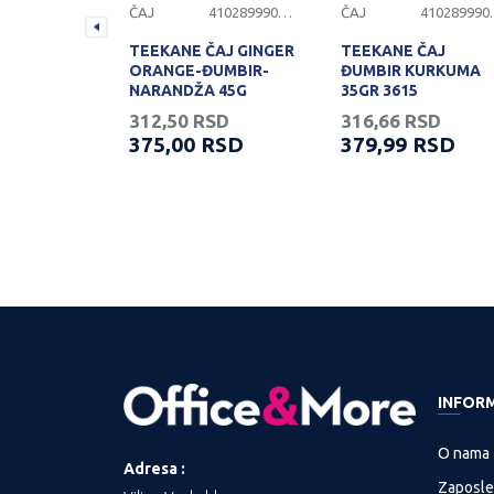
4102899900824
ČAJ
4102899900839
ČAJ
4102
 ČAJ LOVE
TEEKANE ČAJ GINGER
TEEKANE ČAJ
J SA
ORANGE-ĐUMBIR-
ĐUMBIR KURKUMA
G
NARANDŽA 45G
35GR 3615
SD
312,50
RSD
316,66
RSD
RSD
375,00
RSD
379,99
RSD
INFOR
O nama
Adresa :
Zaposle