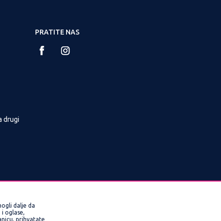
PRATITE NAS
a drugi
ogli dalje da
i oglase,
ranicu, prihvatate