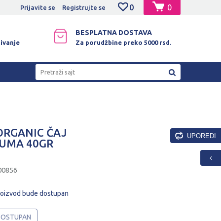
0
0
NO PLAĆANJE PLATNIM KARTICAMA!
Prijavite se
Registrujte se
BESPLATNA DOSTAVA
ivanje
Za porudžbine preko 5000 rsd.
Pretraži sajt
ORGANIC ČAJ
UPOREDI
UMA 40GR
00856
roizvod bude dostupan
 DOSTUPAN