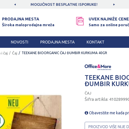
CAMA!
MOGUĆNOST BESPLATNE ISPORUKE!
SIGUR
PRODAJNA MESTA
UVEK NAJNIŽE CENE
Široka maloprodajna mreža
Samo za online poruč
NOVOSTI
PRODAJNA MESTA
KONTAKT
 i čaj
Čaj
TEEKANE BIOORGANIC ČAJ ĐUMBIR KURKUMA 40GR
TEEKANE BIO
ĐUMBIR KURK
ČAJ
Šifra artikla:
41028999
Obavestite me kada p
PROIZVOD VIŠE NIJE