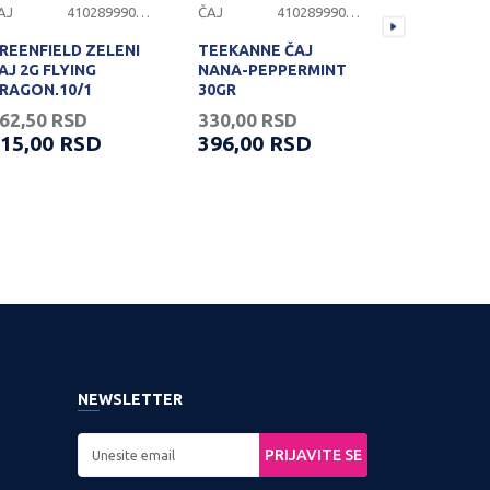
AJ
4102899900833
ČAJ
4102899900809
ČAJ
REENFIELD ZELENI
TEEKANNE ČAJ
TEEKANNE 
AJ 2G FLYING
NANA-PEPPERMINT
COLL-MAG
RAGON,10/1
30GR
62,50
RSD
330,00
RSD
566,66
R
15,00
RSD
396,00
RSD
679,99
NEWSLETTER
PRIJAVITE SE