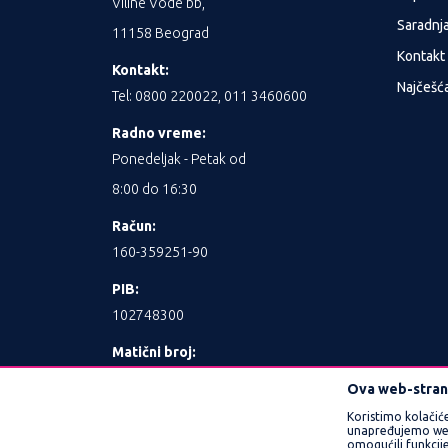
Viline Vode bb,
Saradnj
11158 Beograd
Kontakt
Kontakt:
Najčešća
Tel: 0800 220022, 011 3460600
Radno vreme:
Ponedeljak - Petak od
8:00 do 16:30
Račun:
160-359251-90
PIB:
102748300
Matični broj:
17462989
Ova web-strani
Koristimo kolačić
unapređujemo web l
omogućili funkcije