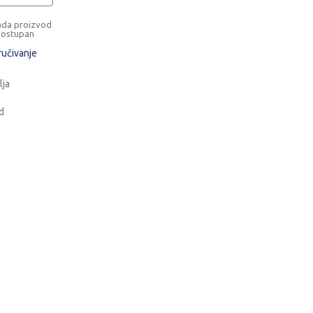
ada proizvod
dostupan
ručivanje
lja
d