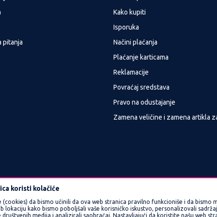
a
Kako kupiti
Isporuka
 pitanja
Načini plaćanja
Plaćanje karticama
Reklamacije
Povraćaj sredstava
Pravo na odustajanje
Zamena veličine i zamena artikla z
ca koristi kolačiće
e (cookies) da bismo učinili da ova web stranica pravilno funkcioniše i da bismo m
okaciju kako bismo poboljšali vaše korisničko iskustvo, personalizovali sadržaj 
 društvenih medija i analizirali saobraćaj. Nastavljajući da koristite našu web st