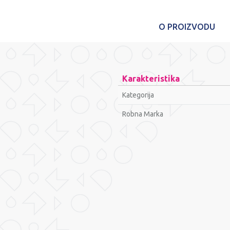
O PROIZVODU
Karakteristika
Kategorija
Robna Marka
Ime/Nadimak
Poruka