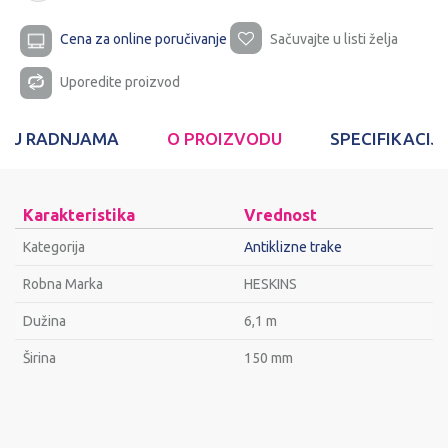
Cena za online poručivanje
Sačuvajte u listi želja
Uporedite proizvod
T U RADNJAMA
O PROIZVODU
SPECIFIKACIJ
Karakteristika
Vrednost
Kategorija
Antiklizne trake
Robna Marka
HESKINS
Dužina
6,1 m
Širina
150 mm
Ime/Nadimak