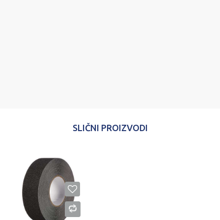
Email
Poruka
POŠALJI
SLIČNI PROIZVODI