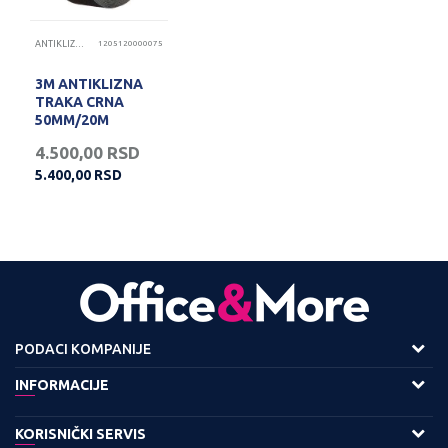
ANTIKLIZNE TRAKE
1205120000075
3M ANTIKLIZNA
TRAKA CRNA
50MM/20M
4.500,00
RSD
5.400,00
RSD
PODACI KOMPANIJE
Adresa :
INFORMACIJE
Viline Vode bb,
O nama
KORISNIČKI SERVIS
11158 Beograd