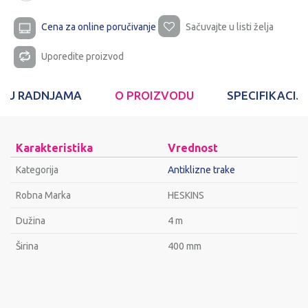
Cena za online poručivanje
Sačuvajte u listi želja
Uporedite proizvod
T U RADNJAMA
O PROIZVODU
SPECIFIKACIJ
Karakteristika
Vrednost
Kategorija
Antiklizne trake
Robna Marka
HESKINS
Dužina
4 m
Širina
400 mm
Ime/Nadimak