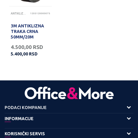
ANTIKLIZNE TRAKE
1205120000075
3M ANTIKLIZNA
TRAKA CRNA
50MM/20M
4.500,00
RSD
5.400,00
RSD
PODACI KOMPANIJE
Adresa :
INFORMACIJE
Viline Vode bb,
O nama
KORISNIČKI SERVIS
11158 Beograd