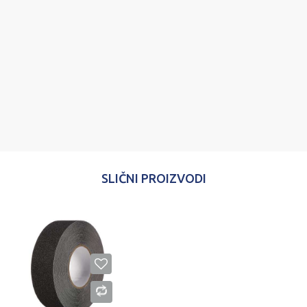
Email
Poruka
POŠALJI
SLIČNI PROIZVODI