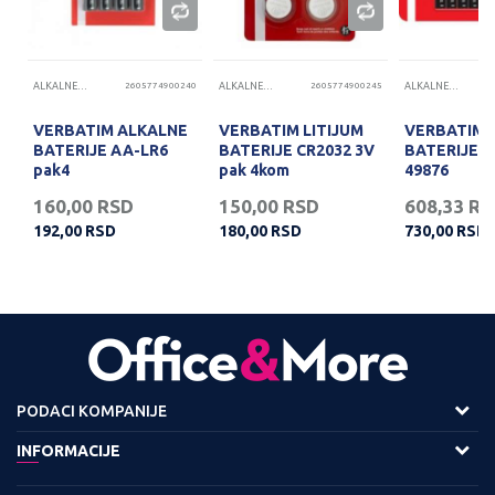
83
ALKALNE BATERIJE
2605774900240
ALKALNE BATERIJE
2605774900245
ALKALNE BATERIJE
VERBATIM ALKALNE
VERBATIM LITIJUM
VERBATIM 
BATERIJE AA-LR6
BATERIJE CR2032 3V
BATERIJE A
pak4
pak 4kom
49876
160,00
RSD
150,00
RSD
608,33
RS
192,00
RSD
180,00
RSD
730,00
RSD
PODACI KOMPANIJE
Adresa :
INFORMACIJE
Viline Vode bb,