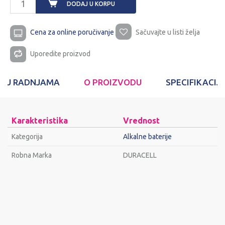
DODAJ U KORPU
Cena za online poručivanje
Sačuvajte u listi želja
Uporedite proizvod
T U RADNJAMA
O PROIZVODU
SPECIFIKACIJ
Karakteristika
Vrednost
Kategorija
Alkalne baterije
Robna Marka
DURACELL
Ime/Nadimak
Email