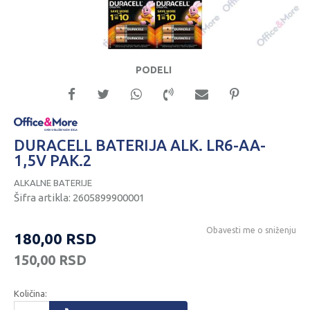
PODELI
DURACELL BATERIJA ALK. LR6-AA-
1,5V PAK.2
ALKALNE BATERIJE
Šifra artikla:
2605899900001
Obavesti me o sniženju
180,00
RSD
150,00
RSD
Količina: