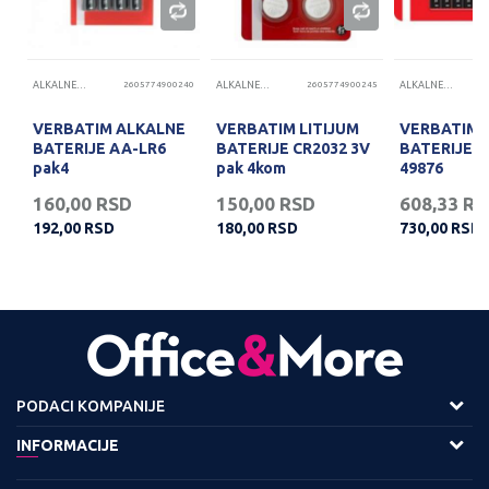
83
ALKALNE BATERIJE
2605774900240
ALKALNE BATERIJE
2605774900245
ALKALNE BATERIJE
VERBATIM ALKALNE
VERBATIM LITIJUM
VERBATIM 
BATERIJE AA-LR6
BATERIJE CR2032 3V
BATERIJE A
pak4
pak 4kom
49876
160,00
RSD
150,00
RSD
608,33
RS
192,00
RSD
180,00
RSD
730,00
RSD
PODACI KOMPANIJE
Adresa :
INFORMACIJE
Viline Vode bb,