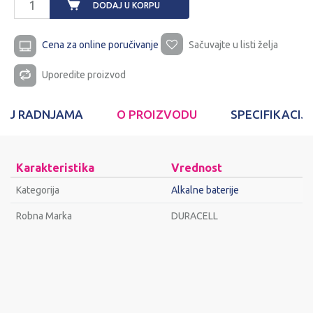
DODAJ U KORPU
Cena za online poručivanje
Sačuvajte u listi želja
Uporedite proizvod
T U RADNJAMA
O PROIZVODU
SPECIFIKACIJ
Karakteristika
Vrednost
Kategorija
Alkalne baterije
Robna Marka
DURACELL
Ime/Nadimak
Email