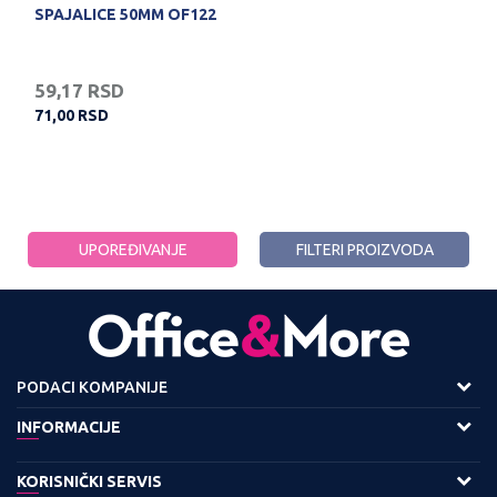
SPAJALICE 50MM OF122
59,17
RSD
71,00
RSD
UPOREĐIVANJE
FILTERI PROIZVODA
PODACI KOMPANIJE
Adresa :
INFORMACIJE
Viline Vode bb,
O nama
KORISNIČKI SERVIS
11158 Beograd