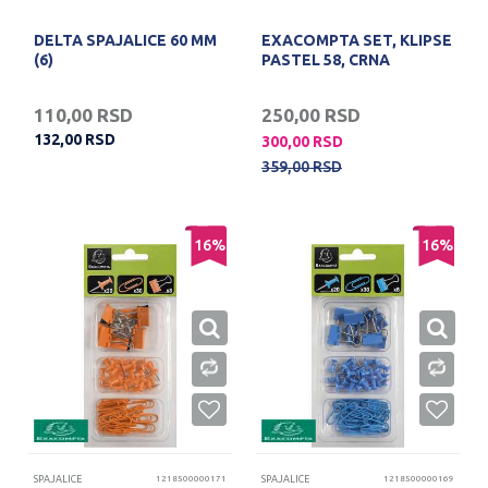
DELTA SPAJALICE 60 MM
EXACOMPTA SET, KLIPSE
(6)
PASTEL 58, CRNA
110,00
RSD
250,00
RSD
132,00
RSD
300,00
RSD
359,00
RSD
16
%
16
%
SPAJALICE
1218500000171
SPAJALICE
1218500000169