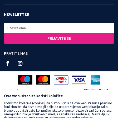
Zaposlenje
Kontakt:
Uslovi korišćenja i prodaje
Saradnja
Tel: 0800 220022, 011 3460600
NEWSLETTER
Politika privatnosti
Kontakt
Radno vreme:
Kako kupiti
Najčešća pitanja
Ponedeljak - Petak od
Isporuka
8:00 do 16:30
PRIJAVITE SE
Načini plaćanja
Račun:
Plaćanje karticama
PRATITE NAS
160-359251-90
Reklamacije
PIB:
Povraćaj sredstava
102748300
Pravo na odustajanje
Matični broj:
Zamena veličine i zamena artikla za drugi
17462989
Ova web-stranica koristi kolačiće
Koristimo kolačiće (cookies) da bismo učinili da ova web stranica pravilno
funkcioniše i da bismo mogli dalje da unapređujemo web lokaciju kako
bismo poboljšali vaše korisničko iskustvo, personalizovali sadržaj i oglase,
omogućili funkcije društvenih medija i analizirali saobraćaj. Nastavljajući
da koristite našu web stranicu, prihvatate upotrebu kolačića.