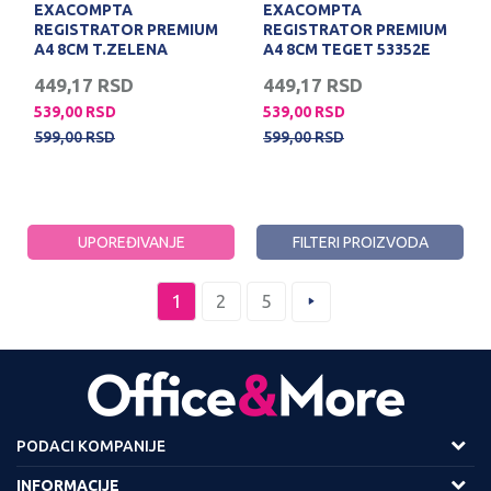
EXACOMPTA
EXACOMPTA
REGISTRATOR PREMIUM
REGISTRATOR PREMIUM
A4 8CM T.ZELENA
A4 8CM TEGET 53352E
449,17
RSD
449,17
RSD
539,00
RSD
539,00
RSD
599,00
RSD
599,00
RSD
UPOREĐIVANJE
FILTERI PROIZVODA
1
2
5
PODACI KOMPANIJE
Adresa :
INFORMACIJE