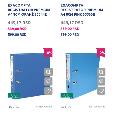
EXACOMPTA
EXACOMPTA
REGISTRATOR PREMIUM
REGISTRATOR PREMIUM
A4 8CM ORANŽ 53344E
A4 8CM PINK 53355E
449,17
RSD
449,17
RSD
539,00
RSD
539,00
RSD
599,00
RSD
599,00
RSD
10
%
10
%
REGISTRATORI
1301000000326
REGISTRATORI
1301000000320