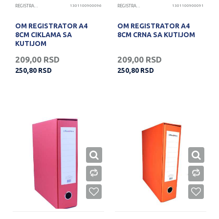
REGISTRATORI
1301100900096
REGISTRATORI
1301100900091
OM REGISTRATOR A4
OM REGISTRATOR A4
8CM CIKLAMA SA
8CM CRNA SA KUTIJOM
KUTIJOM
209,00
RSD
209,00
RSD
250,80
RSD
250,80
RSD