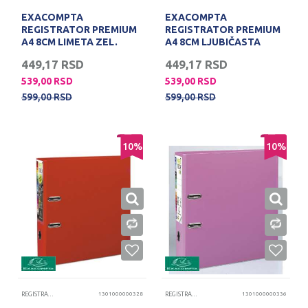
EXACOMPTA
EXACOMPTA
REGISTRATOR PREMIUM
REGISTRATOR PREMIUM
A4 8CM LIMETA ZEL.
A4 8CM LJUBIČASTA
449,17
RSD
449,17
RSD
539,00
RSD
539,00
RSD
599,00
RSD
599,00
RSD
10
%
10
%
REGISTRATORI
1301000000328
REGISTRATORI
1301000000336