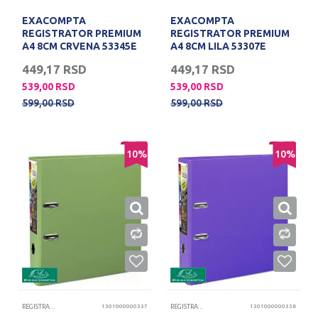
EXACOMPTA
EXACOMPTA
REGISTRATOR PREMIUM
REGISTRATOR PREMIUM
A4 8CM CRVENA 53345E
A4 8CM LILA 53307E
449,17
RSD
449,17
RSD
539,00
RSD
539,00
RSD
599,00
RSD
599,00
RSD
10
%
10
%
REGISTRATORI
1301000000337
REGISTRATORI
1301000000338