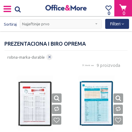
0
0
Filteri
Sortiraj
PREZENTACIONA I BIRO OPREMA
robna-marka-durable
9 proizvoda
Obriši sve