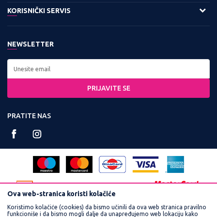
O nama
KORISNIČKI SERVIS
11158 Beograd
Zaposlenje
Kontakt:
Uslovi korišćenja i prodaje
Saradnja
Tel: 0800 220022, 011 3460600
NEWSLETTER
Politika privatnosti
Kontakt
Radno vreme:
Kako kupiti
Najčešća pitanja
Ponedeljak - Petak od
Isporuka
8:00 do 16:30
PRIJAVITE SE
Načini plaćanja
Račun:
Plaćanje karticama
PRATITE NAS
160-359251-90
Reklamacije
PIB:
Povraćaj sredstava
102748300
Pravo na odustajanje
Matični broj:
Zamena veličine i zamena artikla za drugi
17462989
Ova web-stranica koristi kolačiće
Koristimo kolačiće (cookies) da bismo učinili da ova web stranica pravilno
funkcioniše i da bismo mogli dalje da unapređujemo web lokaciju kako