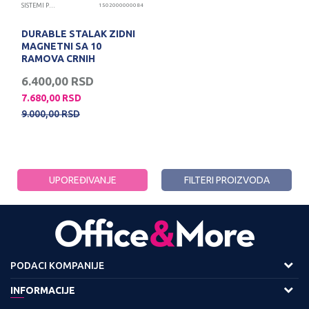
SISTEMI PREZENTACIJA
1502000000084
DURABLE STALAK ZIDNI
MAGNETNI SA 10
RAMOVA CRNIH
6.400,00
RSD
7.680,00
RSD
9.000,00
RSD
UPOREĐIVANJE
FILTERI PROIZVODA
PODACI KOMPANIJE
Adresa :
INFORMACIJE
Viline Vode bb,